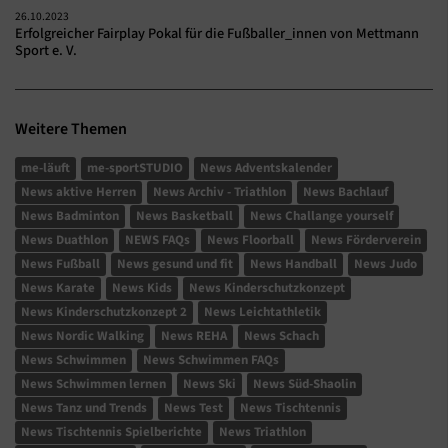
26.10.2023
Erfolgreicher Fairplay Pokal für die Fußballer_innen von Mettmann
Sport e. V.
Weitere Themen
me-läuft
me-sportSTUDIO
News Adventskalender
News aktive Herren
News Archiv - Triathlon
News Bachlauf
News Badminton
News Basketball
News Challange yourself
News Duathlon
NEWS FAQs
News Floorball
News Förderverein
News Fußball
News gesund und fit
News Handball
News Judo
News Karate
News Kids
News Kinderschutzkonzept
News Kinderschutzkonzept 2
News Leichtathletik
News Nordic Walking
News REHA
News Schach
News Schwimmen
News Schwimmen FAQs
News Schwimmen lernen
News Ski
News Süd-Shaolin
News Tanz und Trends
News Test
News Tischtennis
News Tischtennis Spielberichte
News Triathlon