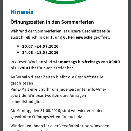
me-sport Plus > Specials
Hinweis
J-Team
Yoga für jeden
Öffnungszeiten in den Sommerferien
Stellenangebote
Während der Sommerferien ist unsere Geschäftsstelle
Förderverein me-sport e.V.
ausschließlich in der
1.
und
6. Ferienwoche
geöffnet:
Sponsoren
20.07.–24.07.2026
24.08.–28.08.2026
Mitgliederservice
In diesen Wochen sind wir
montags bis freitags
von
09:00
Verantwortung
bis
12:00 Uhr
für euch erreichbar.
Außerhalb dieser Zeiten bleibt die Geschäftsstelle
geschlossen.
Per E-Mail erreicht ihr uns jederzeit unter info@me-
sport.de. Wir beantworten eure Anfragen
schnellstmöglich.
Ab Montag, den 31.08.2026, sind wir wieder zu den
gewohnten Öffnungszeiten für euch da.
07.11.2023
Wir danken Ihnen für euer Verständnis und wünschen