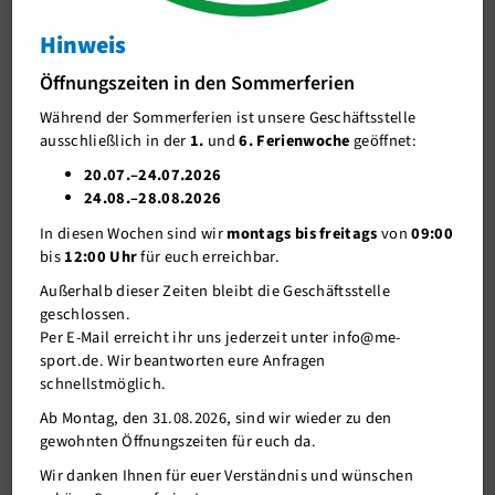
Skisport
Hinweis
Triathlon
Öffnungszeiten in den Sommerferien
Ansprechpartner/in
Während der Sommerferien ist unsere Geschäftsstelle
ausschließlich in der
1.
und
6. Ferienwoche
geöffnet:
Trainingszeiten
20.07.–24.07.2026
Ligabetrieb
24.08.–28.08.2026
In diesen Wochen sind wir
montags bis freitags
von
09:00
Downloads+Links
bis
12:00 Uhr
für euch erreichbar.
Bildergalerie
Außerhalb dieser Zeiten bleibt die Geschäftsstelle
geschlossen.
Wassersport
Per E-Mail erreicht ihr uns jederzeit unter info@me-
sport.de. Wir beantworten eure Anfragen
Denksport
schnellstmöglich.
Kampfsport
Ab Montag, den 31.08.2026, sind wir wieder zu den
gewohnten Öffnungszeiten für euch da.
Tanzsport
11.08.2025
Landesliga Mitte beim traditionsreichen 37. Kamener
Wir danken Ihnen für euer Verständnis und wünschen
Sport A-Z
Sparkassentriathlon