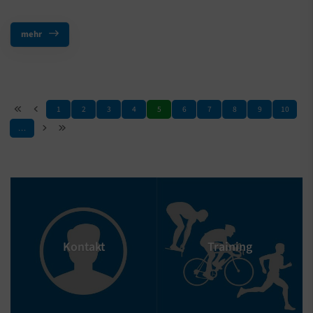
mehr
1
2
3
4
5
6
7
8
9
10
…
Kontakt
Training