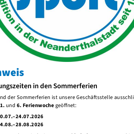
Schwimmen
Radfahren
nweis
29.06.2026
ungszeiten in den Sommerferien
Starker Auftri
Herbrand Niede
d der Sommerferien ist unsere Geschäftsstelle ausschli
1.
und
6. Ferienwoche
geöffnet:
Was für ein Renn
gingen unsere Ve
0.07.–24.07.2026
und Philipp beim 
4.08.–28.08.2026
den Start – und l