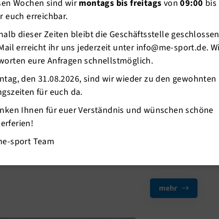
esen Wochen sind wir
montags bis freitags
von
09:00
bis
r euch erreichbar.
mehr
alb dieser Zeiten bleibt die Geschäftsstelle geschlosse
Mail erreicht ihr uns jederzeit unter info@me-sport.de. W
worten eure Anfragen schnellstmöglich.
29.06.2026
TRIandertaler-
ntag, den 31.08.2026, sind wir wieder zu den gewohnten
Herbrand Niede
gszeiten für euch da.
Beim Herbrand Nie
anken Ihnen für euer Verständnis und wünschen schöne
Team in der Lande
rferien!
Herausforderung: 
me-sport Team
TRIandertaler Me
an den Start.
mehr