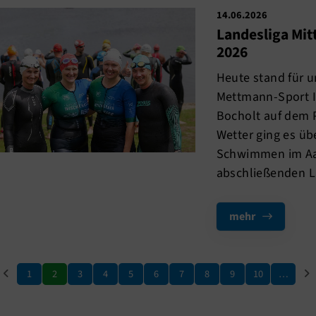
14.06.2026
Landesliga Mitt
2026
Heute stand für 
Mettmann-Sport II
Bocholt auf dem 
Wetter ging es üb
Schwimmen im Aa
abschließenden La
mehr
1
2
3
4
5
6
7
8
9
10
…