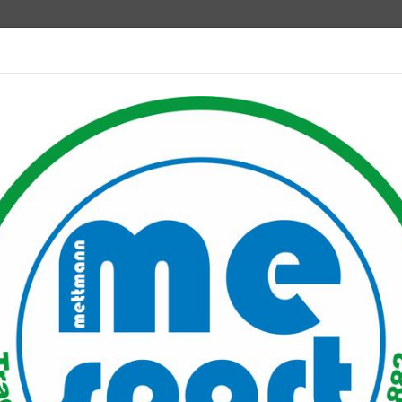
Mitglied werden
port PLUS
Unser Verein
Mitgliederservice
Verantwo
riathlon
tuelles von den TRIandertalern