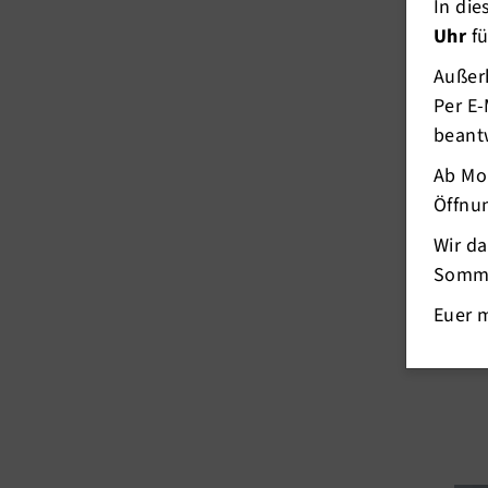
In di
Uhr
fü
Außerh
Per E-
beant
Ab Mo
Öffnun
Wir d
Somme
Euer 