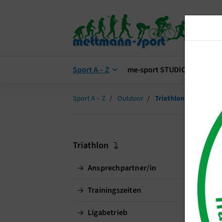
Sport A – Z
me-sport STUDIO
me-s
Sport A – Z
Outdoor
Triathlon
T
Triathlon
Ansprechpartner/in
Ak
Trainingszeiten
Ligabetrieb