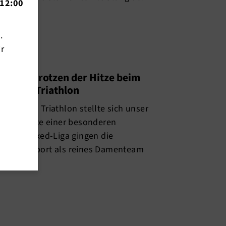
12:00
n.
ir
Damen trotzen der Hitze beim
rrhein Triathlon
derrhein Triathlon stellte sich unser
sliga Mitte einer besonderen
In der Mixed-Liga gingen die
ttmann-Sport als reines Damenteam