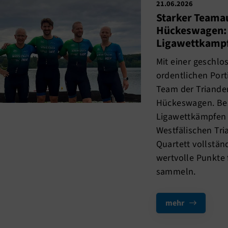
21.06.2026
Starker Teamau
Hückeswagen: P
Ligawettkamp
Mit einer geschlo
ordentlichen Port
Team der Triander
Hückeswagen. Bei
Ligawettkämpfen 
Westfälischen Tri
Quartett vollstän
wertvolle Punkte
sammeln.
mehr