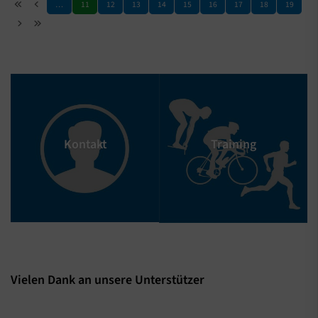
…
11
12
13
14
15
16
17
18
19
Kontakt
Training
Vielen Dank an unsere Unterstützer