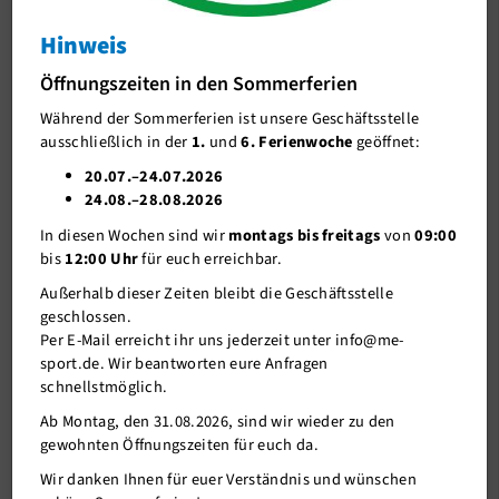
Skisport
Hinweis
Triathlon
Öffnungszeiten in den Sommerferien
Ansprechpartner/in
Während der Sommerferien ist unsere Geschäftsstelle
ausschließlich in der
1.
und
6. Ferienwoche
geöffnet:
Trainingszeiten
20.07.–24.07.2026
Ligabetrieb
24.08.–28.08.2026
In diesen Wochen sind wir
montags bis freitags
von
09:00
Downloads+Links
bis
12:00 Uhr
für euch erreichbar.
Bildergalerie
Außerhalb dieser Zeiten bleibt die Geschäftsstelle
geschlossen.
Wassersport
Per E-Mail erreicht ihr uns jederzeit unter info@me-
sport.de. Wir beantworten eure Anfragen
Denksport
schnellstmöglich.
Kampfsport
Ab Montag, den 31.08.2026, sind wir wieder zu den
gewohnten Öffnungszeiten für euch da.
Tanzsport
18.09.2019
Challenge Almere-Amsterdam 2019 Triathlon-
Wir danken Ihnen für euer Verständnis und wünschen
Sport A-Z
Mitteldistanz