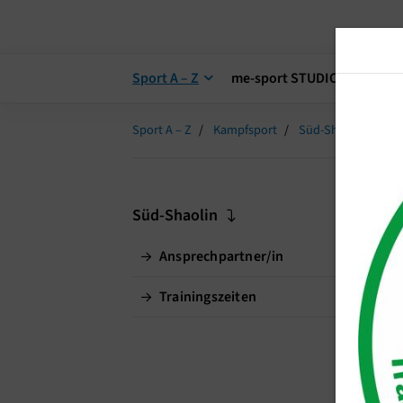
Sport A – Z
me-sport STUDIO
me-s
Sport A – Z
Kampfsport
Süd-Shaolin
Do
S
Süd-Shaolin
Ansprechpartner/in
Do
Trainingszeiten
Do
D
D