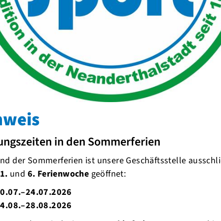
ownload 3
nks
erlinkung 1
erlinkung 2
nweis
erlinkung 3
ungszeiten in den Sommerferien
d der Sommerferien ist unsere Geschäftsstelle ausschli
1.
und
6. Ferienwoche
geöffnet:
0.07.–24.07.2026
4.08.–28.08.2026
oren und Unterstützer