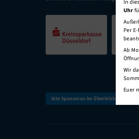
In di
Uhr
fü
Außerh
Per E-
beant
Ab Mo
Öffnun
Wir d
Somme
Euer 
Alle Sponsoren im Überblick