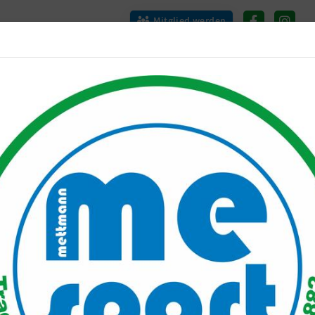
Mitglied werden
port PLUS
Unser Verein
Mitgliederservice
Verantwo
wnloads + Links
üd-Shaolin
wnloads und Links
wnloads
ownload 1
ownload 2