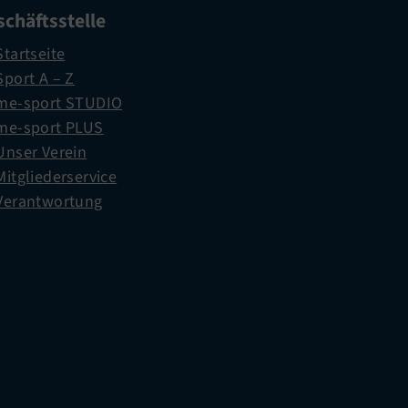
chäftsstelle
Startseite
Sport A – Z
me-sport STUDIO
me-sport PLUS
Unser Verein
Mitgliederservice
Verantwortung