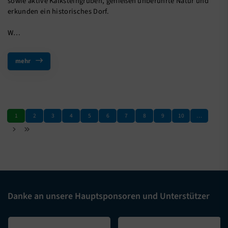
sowie aktive Kalksteingruben, genießen unberührte Natur und
erkunden ein historisches Dorf.
W…
mehr
1
2
3
4
5
6
7
8
9
10
…
Danke an unsere Hauptsponsoren und Unterstützer