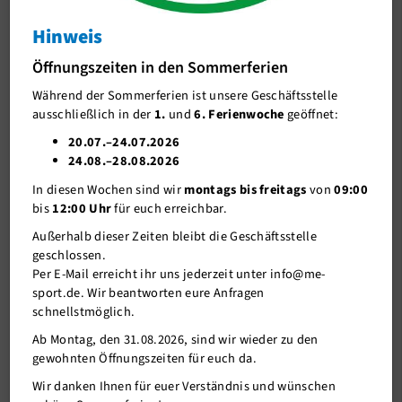
Bei Fragen zu den Wanderungen wende Dich bitte an die
me-sport
Geschäftsstelle
oder an den Abteilungsleiter des Wanderlandes
Mettmanner Bachlauf
Hinweis
Norbert Krüger
(02104-5674).
Mettmanner Duathlon
Öffnungszeiten in den Sommerferien
Während der Sommerferien ist unsere Geschäftsstelle
Sport im Park
ausschließlich in der
1.
und
6. Ferienwoche
geöffnet:
Specials
20.07.–24.07.2026
24.08.–28.08.2026
Unser Verein
Wanderland News
In diesen Wochen sind wir
montags bis freitags
von
09:00
Mitgliederservice
bis
12:00 Uhr
für euch erreichbar.
Außerhalb dieser Zeiten bleibt die Geschäftsstelle
Verantwortung
geschlossen.
Per E-Mail erreicht ihr uns jederzeit unter info@me-
sport.de. Wir beantworten eure Anfragen
schnellstmöglich.
Ab Montag, den 31.08.2026, sind wir wieder zu den
gewohnten Öffnungszeiten für euch da.
Wir danken Ihnen für euer Verständnis und wünschen