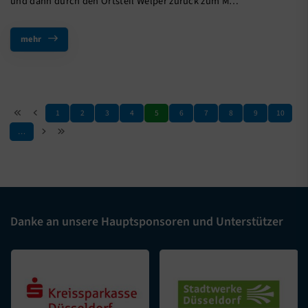
und dann durch den Ortsteil Welper zurück zum M…
mehr
1
2
3
4
5
6
7
8
9
10
…
Danke an unsere Hauptsponsoren und Unterstützer