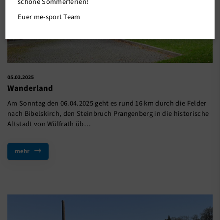
schöne Sommerferien!
Euer me-sport Team
05.03.2025
Wanderland
Am Sonntag den 06.04.2025 geht es rund 16 km durch die Felder
nach Bibelskirch, den Steinbruch Prangenberg in die historische
Altstadt von Wülfrath üb…
mehr