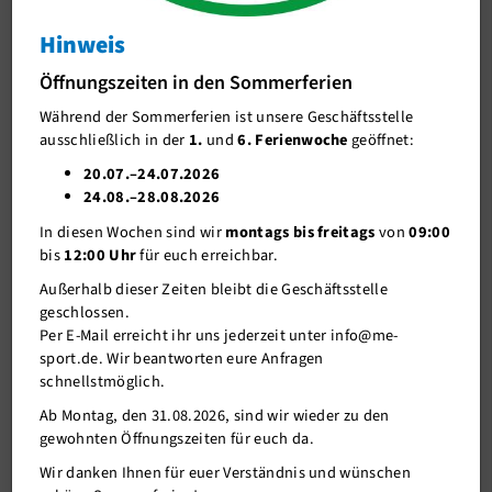
Bei Fragen zu den Wanderungen wende Dich bitte an die
me-sport
Geschäftsstelle
oder an den Abteilungsleiter des Wanderlandes
Mettmanner Bachlauf
Hinweis
Norbert Krüger
(02104-5674).
Mettmanner Duathlon
Öffnungszeiten in den Sommerferien
Während der Sommerferien ist unsere Geschäftsstelle
Sport im Park
ausschließlich in der
1.
und
6. Ferienwoche
geöffnet:
Specials
20.07.–24.07.2026
24.08.–28.08.2026
Unser Verein
Wanderland News
In diesen Wochen sind wir
montags bis freitags
von
09:00
Mitgliederservice
bis
12:00 Uhr
für euch erreichbar.
Außerhalb dieser Zeiten bleibt die Geschäftsstelle
Verantwortung
geschlossen.
Per E-Mail erreicht ihr uns jederzeit unter info@me-
sport.de. Wir beantworten eure Anfragen
schnellstmöglich.
Ab Montag, den 31.08.2026, sind wir wieder zu den
gewohnten Öffnungszeiten für euch da.
Wir danken Ihnen für euer Verständnis und wünschen