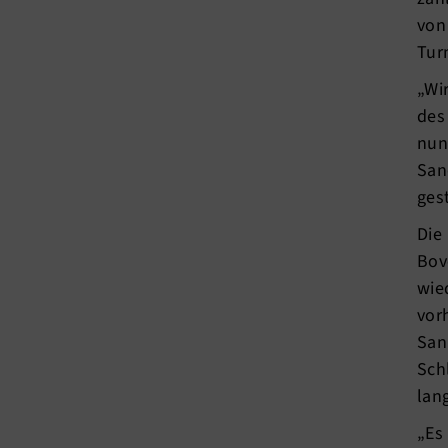
von
Tur
„Wi
des
nun
San
ges
Die
Bov
wie
vor
San
Sch
lan
„Es