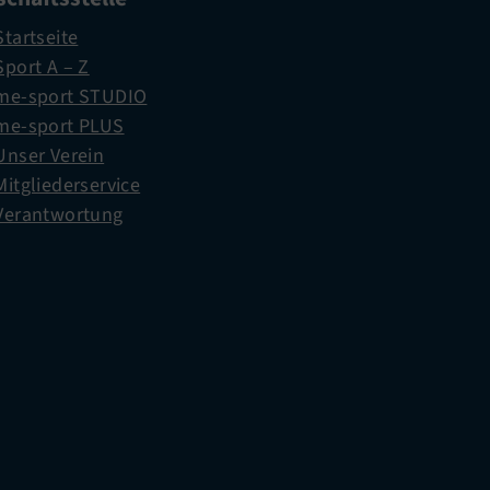
Startseite
Sport A – Z
me-sport STUDIO
me-sport PLUS
Unser Verein
Mitgliederservice
Verantwortung