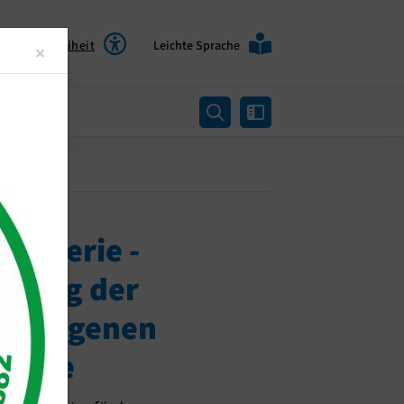
Barrierefreiheit
Leichte Sprache
Close
×
rtung
ergalerie -
erung der
inseigenen
halle