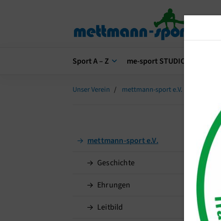
Sport A – Z
me-sport STUDIO
me-s
Unser Verein
mettmann-sport e.V.
Bilderga
mettmann-sport e.V.
Geschichte
Ehrungen
Leitbild