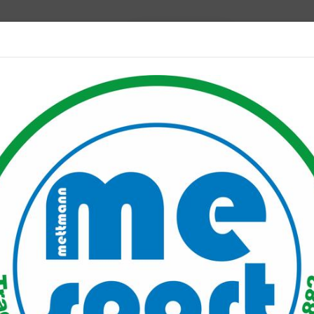
Mitglied werden
port PLUS
Unser Verein
Mitgliederservice
Verantwo
lerie Sanierung GuBo
Bild
Sani
vere
Turn