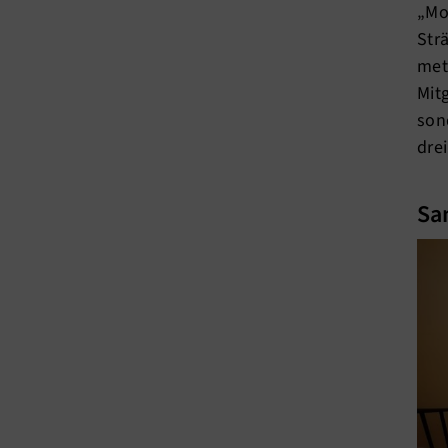
„Mo
Str
met
Mit
son
dre
Sa