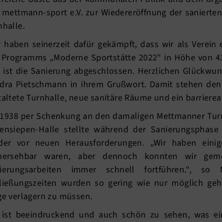
 mettmann-sport e.V. zur Wiedereröffnung der sanierte
nhalle.
r haben seinerzeit dafür gekämpft, dass wir als Verei
 Programms „Moderne Sportstätte 2022" in Höhe von 
 ist die Sanierung abgeschlossen. Herzlichen Glückwuns
dra Pietschmann in ihrem Grußwort. Damit stehen den
taltete Turnhalle, neue sanitäre Räume und ein barriere
 1938 per Schenkung an den damaligen Mettmanner Turn
ensiepen-Halle stellte während der Sanierungsphas
der vor neuen Herausforderungen. „Wir haben einig
hersehbar waren, aber dennoch konnten wir ge
ierungsarbeiten immer schnell fortführen.“, so 
ließungszeiten wurden so gering wie nur möglich geh
ge verlagern zu müssen.
 ist beeindruckend und auch schön zu sehen, was ein