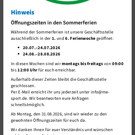
Schwimmen lernen
Stiftung HABRIS ZirkusCamp'21
Hinweis
Feriencamps
Workshop: Fakir
Öffnungszeiten in den Sommerferien
FussballCamp
Nur noch ein kurzer Hinweis zum Datenschutz:
Während der Sommerferien ist unsere Geschäftsstelle
ausschließlich in der
1.
und
6. Ferienwoche
geöffnet:
Beim Aufruf des Inhalts werden personenbezogene Daten (IP-
KitaCamp
Adresse) an einen externen Anbieter gesendet. Daher ist es
20.07.–24.07.2026
möglich, dass Zugriffe gespeichert und ausgewertet werden.
ZirkusCamp 7-12 Jahre
24.08.–28.08.2026
Detaillierte Infos finden Sie in unserer Datenschutzerklärung.
In diesen Wochen sind wir
montags bis freitags
von
09:00
ZirkusCamp 13-15Jahre
bis
12:00 Uhr
für euch erreichbar.
Intensiv-Schwimmkurs Ostern & Herbst
Info
Inhalte anzeigen
Außerhalb dieser Zeiten bleibt die Geschäftsstelle
geschlossen.
TanzCamp
Per E-Mail erreicht ihr uns jederzeit unter info@me-
Stiftung HABRIS ZirkusCamp'21
sport.de. Wir beantworten eure Anfragen
Gesundheit und Fitness
schnellstmöglich.
Workshop: Flowersticks
Outdoor
Ab Montag, den 31.08.2026, sind wir wieder zu den
Nur noch ein kurzer Hinweis zum Datenschutz:
gewohnten Öffnungszeiten für euch da.
Wassersport
Beim Aufruf des Inhalts werden personenbezogene Daten (IP-
Wir danken Ihnen für euer Verständnis und wünschen
Adresse) an einen externen Anbieter gesendet. Daher ist es
Denksport