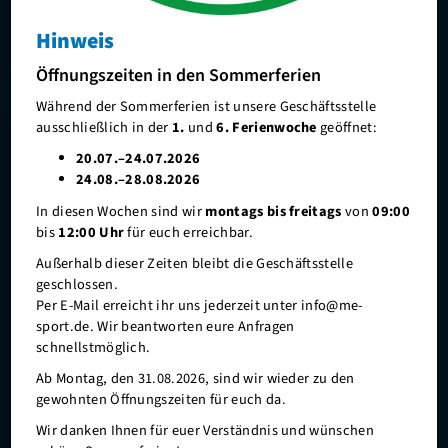
Schwimmen lernen
Hinweis
Feriencamps
Öffnungszeiten in den Sommerferien
Alle Sponsoren im Überblick
FussballCamp
Während der Sommerferien ist unsere Geschäftsstelle
ausschließlich in der
1.
und
6. Ferienwoche
geöffnet:
KitaCamp
20.07.–24.07.2026
ZirkusCamp 7-12 Jahre
24.08.–28.08.2026
In diesen Wochen sind wir
montags bis freitags
von
09:00
ZirkusCamp 13-15Jahre
bis
12:00 Uhr
für euch erreichbar.
Intensiv-Schwimmkurs Ostern & Herbst
Außerhalb dieser Zeiten bleibt die Geschäftsstelle
geschlossen.
TanzCamp
Per E-Mail erreicht ihr uns jederzeit unter info@me-
sport.de. Wir beantworten eure Anfragen
Gesundheit und Fitness
schnellstmöglich.
Outdoor
mettmann-sport e.V.
Ab Montag, den 31.08.2026, sind wir wieder zu den
gewohnten Öffnungszeiten für euch da.
Wassersport
Hasselbeckstr. 6
40822 Mettmann
Wir danken Ihnen für euer Verständnis und wünschen
Denksport