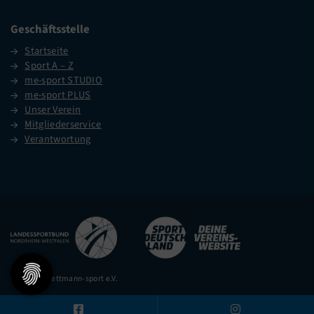
Geschäftsstelle
Startseite
Sport A – Z
me-sport STUDIO
me-sport PLUS
Unser Verein
Mitgliederservice
Verantwortung
© 2026 – mettmann-sport e.V.
Diese Website ist gefördert durch das Projekt
„Sportdeutschland – Deine
Vereinswebsite”
, einem gemeinsamen Angebot des DOSB und NETZCOCKTAIL.