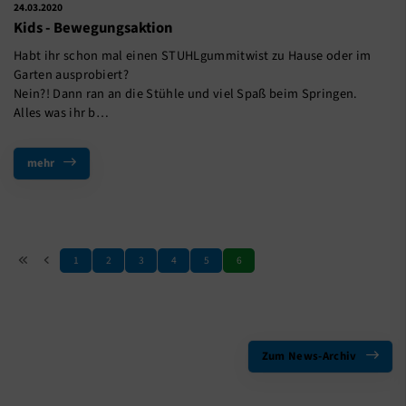
24.03.2020
Kids - Bewegungsaktion
Habt ihr schon mal einen STUHLgummitwist zu Hause oder im
Garten ausprobiert?
Nein?! Dann ran an die Stühle und viel Spaß beim Springen.
Alles was ihr b…
mehr
1
2
3
4
5
6
Zum News-Archiv