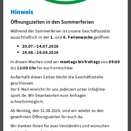
Schwimmen lernen
Hinweis
Feriencamps
Öffnungszeiten in den Sommerferien
Gesundheit und Fitness
Während der Sommerferien ist unsere Geschäftsstelle
ausschließlich in der
1.
und
6. Ferienwoche
geöffnet:
Outdoor
20.07.–24.07.2026
Flyer Bildung und Teilhabepaket
Wassersport
24.08.–28.08.2026
In diesen Wochen sind wir
montags bis freitags
von
09:00
Denksport
Das Bildungs- und Teilhabepaket richtet sich an Kinder und
bis
12:00 Uhr
für euch erreichbar.
Jugendliche aus Familien mit geringem Einkommen. Es umfasst
Kampfsport
Außerhalb dieser Zeiten bleibt die Geschäftsstelle
Leistungen für Bildung und Teilhabe am sozialen und kulturellen
geschlossen.
Leben in der Gemeinschaft - zum Beispiel eine Mitgliedschaft im
Tanzsport
Per E-Mail erreicht ihr uns jederzeit unter info@me-
Sportverien.
Sport A-Z
sport.de. Wir beantworten eure Anfragen
schnellstmöglich.
Gerne stehen wir euch bei weiteren Fragen zum "BUT - Paket" zur
Sportsuche
Verfügung.
Ab Montag, den 31.08.2026, sind wir wieder zu den
gewohnten Öffnungszeiten für euch da.
me-sport STUDIO
Wir danken Ihnen für euer Verständnis und wünschen
me-sport PLUS