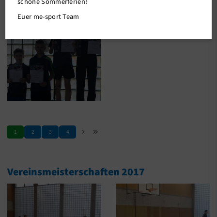
schöne Sommerferien!
Kampfsport
Euer me-sport Team
Tanzsport
Sport A-Z
Sportsuche
me-sport STUDIO
me-sport PLUS
Unser Verein
1
2
3
4
Mitgliederservice
Verantwortung
Vereinsmeisterschaften 2017