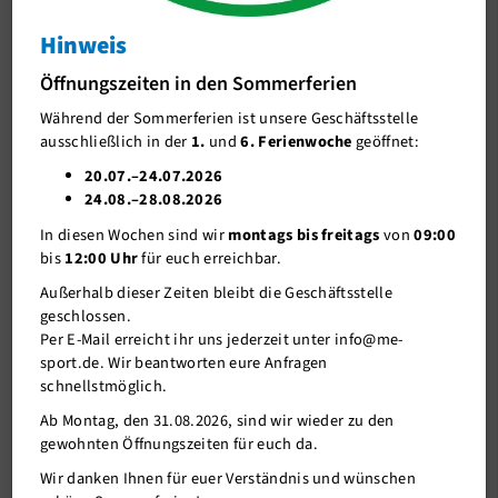
Trainingszeiten
Hinweis
Erwachsene
Öffnungszeiten in den Sommerferien
Jugend
Während der Sommerferien ist unsere Geschäftsstelle
ausschließlich in der
1.
und
6. Ferienwoche
geöffnet:
1
2
3
4
5
6
7
8
9
10
Erfolge
20.07.–24.07.2026
Downloads + Links
24.08.–28.08.2026
Jugend-Vereinsmeisterschaften 2018/19
In diesen Wochen sind wir
montags bis freitags
von
09:00
Bildergalerie
bis
12:00 Uhr
für euch erreichbar.
Volleyball
Außerhalb dieser Zeiten bleibt die Geschäftsstelle
geschlossen.
Kids
Per E-Mail erreicht ihr uns jederzeit unter info@me-
Gesundheit und Fitness
sport.de. Wir beantworten eure Anfragen
schnellstmöglich.
Outdoor
Ab Montag, den 31.08.2026, sind wir wieder zu den
gewohnten Öffnungszeiten für euch da.
Wassersport
Wir danken Ihnen für euer Verständnis und wünschen
Denksport