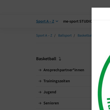
Sport A – Z
me-sport STUDIO
me-s
Sport A – Z
Ballsport
Basketball
20190
T
Basketball
Ansprechpartner*innen
So 
Anp
Trainingszeiten
vor
Jugend
Zu 
Senioren
nac