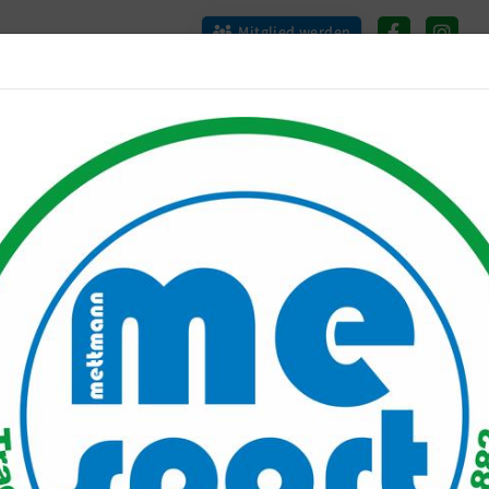
Mitglied werden
port PLUS
Unser Verein
Mitgliederservice
Verantwo
401_Two_more_to_go
wo more to go, still one mo
eine Kacke. Am Ende erlagen wir den widrigen Bedingung
fiff um 12:30, die Zeitumstellung und die Abwesenheit
zeitigen Aufstieg einen Strich durch die Rechnung.
Beginn waren wir nach einem gewohnten schnellen Star
h wendete sich das Blatt. Eine stabile Defensive und ei