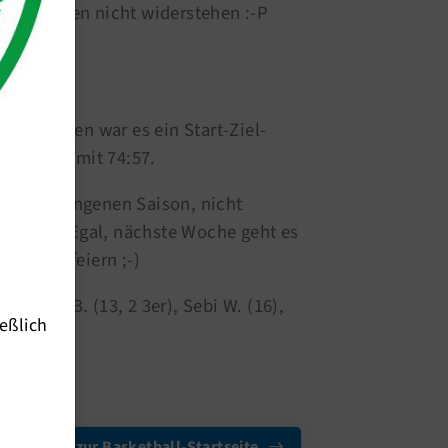
 wir konnten nicht widerstehen :-P
en hielten war es ein Start-Ziel-
nnen wir mit 74:57.
 der vergangenen Saison, nicht
en hatte! Egal, nächste Woche geht es
besser feiern ;-)
), Markus B. (13, 2 3er), Sebi W. (16),
eßlich
zurück zur Basketball-Startseite