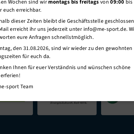
esen Wochen sind wir
montags bis freitags
von
09:00
bis
r euch erreichbar.
alb dieser Zeiten bleibt die Geschäftsstelle geschlosse
Mail erreicht ihr uns jederzeit unter info@me-sport.de. W
worten eure Anfragen schnellstmöglich.
ntag, den 31.08.2026, sind wir wieder zu den gewohnten
gszeiten für euch da.
oren und Unterstützer
anken Ihnen für euer Verständnis und wünschen schöne
rferien!
me-sport Team