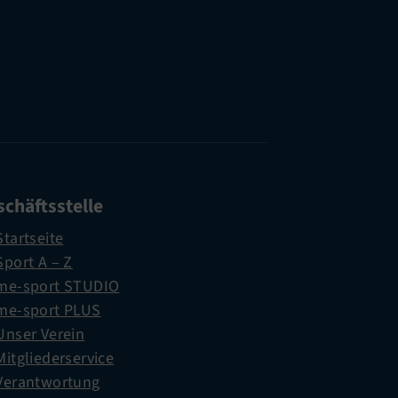
chäftsstelle
Startseite
Sport A – Z
me-sport STUDIO
me-sport PLUS
Unser Verein
Mitgliederservice
Verantwortung