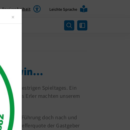
Barrierefreiheit
Leichte Sprache
Close
×
rtung
re to win…
en des gestrigen Spieltages. Ein
 von Markus Erler machten unserem
t noch in Führung doch nach und
ne hohe Trefferquote der Gastgeber