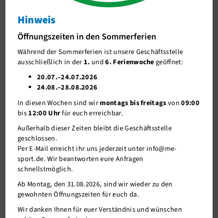
Mettmanner auf 21:13 davon. Im zweiten Viertel
Fußball
konnte die bereits eingespielte U10 die Intensität
Hinweis
deutlich erhöhen und zog durch einen 16:2 Lauf auf
Handball
Öffnungszeiten in den Sommerferien
einen komfortablen Halbzeitstand von 37:15 davon.
Tischtennis
Während der Sommerferien ist unsere Geschäftsstelle
Thilo machte alleine 18 seiner 22 Punkte in Hälfte
ausschließlich in der
1.
und
6. Ferienwoche
geöffnet:
Volleyball
eins und überzeugte durch eine gute Spielübersicht
20.07.–24.07.2026
und einen gekonnten Spielaufbau. Immer besser ins
Kids
24.08.–28.08.2026
Rollen kommt die Kombi „Thilo-Mathis“, die von
In diesen Wochen sind wir
montags bis freitags
von
09:00
Gesundheit und Fitness
gegnerischer Seite in dieser Liga kaum zu halten
bis
12:00 Uhr
für euch erreichbar.
Outdoor
sein dürfte. Frederike und Jonah zeigten beide eine
Außerhalb dieser Zeiten bleibt die Geschäftsstelle
geschlossen.
sehr gute kämpferische Leistung und gute Ansätze
Wassersport
Per E-Mail erreicht ihr uns jederzeit unter info@me-
im Ballvortrag. Der etwas holprigere Verlauf im
Denksport
sport.de. Wir beantworten eure Anfragen
dritten Viertel wurde sicherlich auch durch das
schnellstmöglich.
Kampfsport
gleichmäßige Durchwechseln hervorgerufen.
Ab Montag, den 31.08.2026, sind wir wieder zu den
Spielte Mettmann mit hoher Intensität, wie zu
gewohnten Öffnungszeiten für euch da.
Tanzsport
Beginn des letzten Viertels, hatten die Düsseldorfer
Wir danken Ihnen für euer Verständnis und wünschen
Sport A-Z