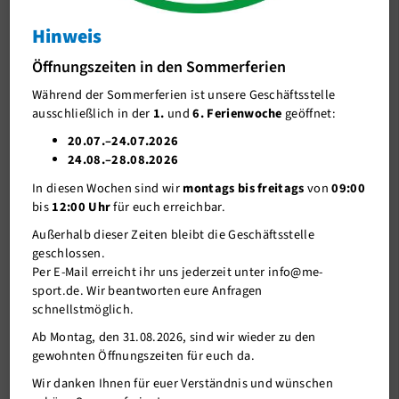
Paradise ausgeschieden waren, hofften wir auf eine
Fußball
Revanche im diesjährigen Finale.
Hinweis
Handball
Öffnungszeiten in den Sommerferien
Im Halbfinale und ersten Spiel des Tages um 10:00
Tischtennis
morgens (!!!) traten wir gegen BG Monheim an. Wir
Während der Sommerferien ist unsere Geschäftsstelle
ausschließlich in der
1.
und
6. Ferienwoche
geöffnet:
brauchten eine Halbzeit zum Anlaufen (31:21),
Volleyball
20.07.–24.07.2026
waren dann aber die klaren Sieger (72:41). Im
Kids
24.08.–28.08.2026
zweiten Halbfinale gewannen die Gastgeber gegen
In diesen Wochen sind wir
montags bis freitags
von
09:00
Gesundheit und Fitness
SG Langenfeld, das Wunsch-Finale stand also fest.
bis
12:00 Uhr
für euch erreichbar.
Und die Zuschauer sollten nicht enttäuscht werden.
Outdoor
Außerhalb dieser Zeiten bleibt die Geschäftsstelle
geschlossen.
Wassersport
Der Titelverteidiger und Gastgeber erwischte den
Per E-Mail erreicht ihr uns jederzeit unter info@me-
deutlich besseren Start und dominierten die ersten
Denksport
sport.de. Wir beantworten eure Anfragen
schnellstmöglich.
beiden Viertel. Vor allem Point Guard Omar (#8) war
Kampfsport
nicht zu stoppen. Mit einem 16 Punkte Rückstand
Ab Montag, den 31.08.2026, sind wir wieder zu den
gewohnten Öffnungszeiten für euch da.
Tanzsport
(49:33) ging wir in die Pause.
Wir danken Ihnen für euer Verständnis und wünschen
Sport A-Z