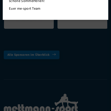
schöne Sommerferien!
Euer me-sport Team
Verantwortung
Alle Sponsoren im Überblick