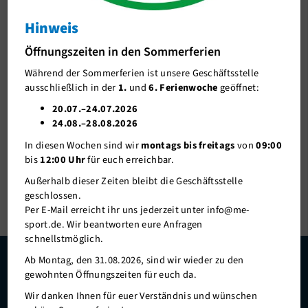
Bleibt dran – weitere Informationen zu Anmeldestart,
Streckenführung und allen Details folgen in Kürze.
Teilnehmerinformationen
Hinweis
Wir freuen uns auf eine sportliche Herausforderung mit euch in
Strecken
Öffnungszeiten in den Sommerferien
Mettmann!
Während der Sommerferien ist unsere Geschäftsstelle
Anwohnerinfo
ausschließlich in der
1.
und
6. Ferienwoche
geöffnet:
Helfer/in gesucht
20.07.–24.07.2026
24.08.–28.08.2026
Sponsoren
In diesen Wochen sind wir
montags bis freitags
von
09:00
Bildergalerie
bis
12:00 Uhr
für euch erreichbar.
Ergebnisse
Außerhalb dieser Zeiten bleibt die Geschäftsstelle
geschlossen.
Ansprechpartner
Per E-Mail erreicht ihr uns jederzeit unter info@me-
sport.de. Wir beantworten eure Anfragen
Sport im Park
schnellstmöglich.
Specials
Ab Montag, den 31.08.2026, sind wir wieder zu den
Danke an unsere Hauptsponsoren und Unterstützer
gewohnten Öffnungszeiten für euch da.
Unser Verein
Wir danken Ihnen für euer Verständnis und wünschen
Mitgliederservice