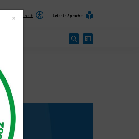
Barrierefreiheit
Leichte Sprache
Close
×
rtung