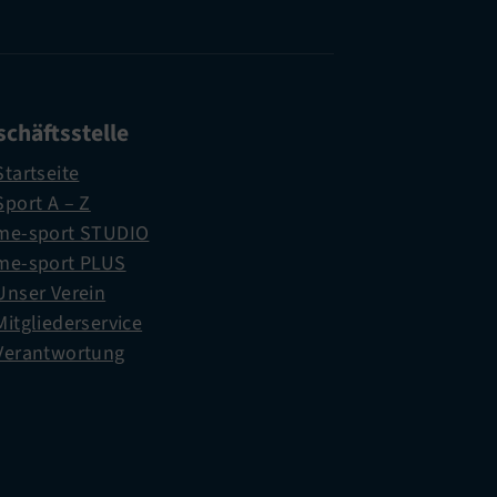
chäftsstelle
Startseite
Sport A – Z
me-sport STUDIO
me-sport PLUS
Unser Verein
Mitgliederservice
Verantwortung