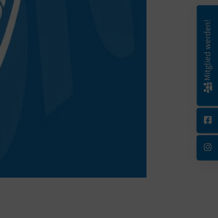
Mitglied werden!
00
:
00
:
00
|
00
:
00
:
00