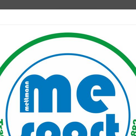
Mitglied werden
port PLUS
Unser Verein
Mitgliederservice
Verantwo
-Sportabzeichen
ni-Sportabzeichen