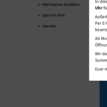
In di
Mettmanner Duathlon
Uhr
fü
Sport im Park
Außerh
Per E-
Specials
beant
Ab Mo
Öffnun
Wir d
Somme
Euer 