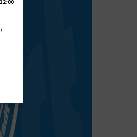
12:00
n.
ir