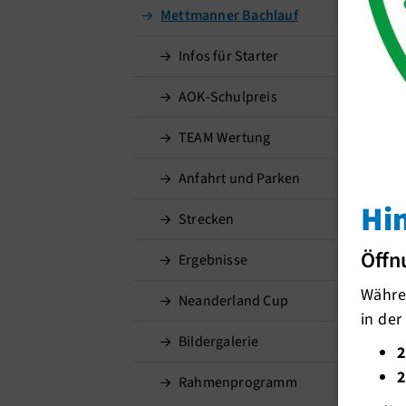
Mettmanner Bachlauf
Infos für Starter
AOK-Schulpreis
TEAM Wertung
Anfahrt und Parken
Hi
Strecken
Öffn
Ergebnisse
Währen
Neanderland Cup
in der
Bildergalerie
2
2
Rahmenprogramm