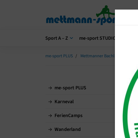
Sport A – Z
me-sport STUDIO
me-s
me-sport PLUS
Mettmanner Bachlauf
Mini
Mi
me-sport PLUS
Karneval
FerienCamps
Wanderland