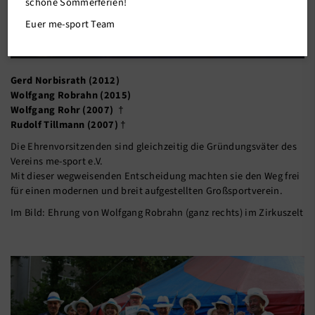
schöne Sommerferien!
Euer me-sport Team
Gerd Norbisrath (2012)
Wolfgang Robrahn (2015)
Wolfgang Rohr (2007)
†
Rudolf Tillmann (2007)
†
Die Ehrenvorsitzenden sind gleichzeitig die Gründungsväter des
Vereins me-sport e.V.
Mit dieser wegweisenden Entscheidung machten sie den Weg frei
für einen modernen und breit aufgestellten Großsportverein.
Im Bild: Ehrung von Wolfgang Robrahn (ganz rechts) im Zirkuszelt