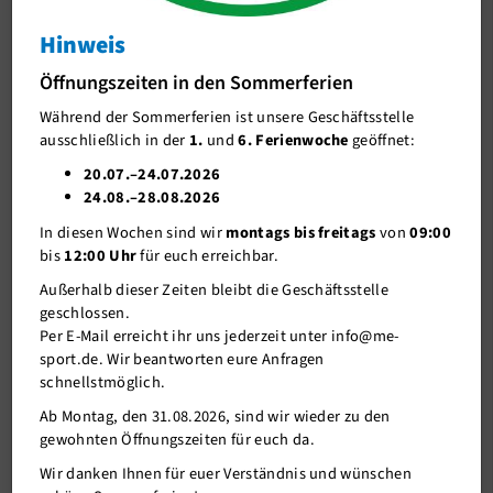
Freitag, 28. August 2026, um 18.30 Uhr
im Zirkuszelt auf dem
Gelände der Otfried-Preußler-Schule statt.
Hinweis
Aktuelles
Neben den Ehrungen unserer Vereinsjubilare werden auch
Öffnungszeiten in den Sommerferien
Präsidium & Vorstand
Mitglieder für ihre sportlichen Leistungen sowie für besonderes
ehrenamtliches Engagement geehrt.
Während der Sommerferien ist unsere Geschäftsstelle
Geschäftsstelle
ausschließlich in der
1.
und
6. Ferienwoche
geöffnet:
Die Teilnahme ist offen für alle Mitglieder.
J-Team
20.07.–24.07.2026
24.08.–28.08.2026
Stellenangebote
Ehrenvorsitzende unseres Vereins und seine
In diesen Wochen sind wir
montags bis freitags
von
09:00
Förderverein me-sport e.V.
Ehrenmitglieder
bis
12:00 Uhr
für euch erreichbar.
Sponsoren
Außerhalb dieser Zeiten bleibt die Geschäftsstelle
geschlossen.
Mitgliederservice
Per E-Mail erreicht ihr uns jederzeit unter info@me-
sport.de. Wir beantworten eure Anfragen
Verantwortung
schnellstmöglich.
Ab Montag, den 31.08.2026, sind wir wieder zu den
gewohnten Öffnungszeiten für euch da.
Wir danken Ihnen für euer Verständnis und wünschen