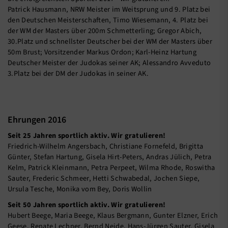
Patrick Hausmann, NRW Meister im Weitsprung und 9. Platz bei
den Deutschen Meisterschaften, Timo Wiesemann, 4. Platz bei
der WM der Masters über 200m Schmetterling; Gregor Abich,
30.Platz und schnellster Deutscher bei der WM der Masters über
50m Brust; Vorsitzender Markus Ordon; Karl-Heinz Hartung
Deutscher Meister der Judokas seiner AK; Alessandro Avveduto
3.Platz bei der DM der Judokas in seiner AK.
Ehrungen 2016
Seit 25 Jahren sportlich aktiv. Wir gratulieren!
Friedrich-Wilhelm Angersbach, Christiane Fornefeld, Brigitta
Günter, Stefan Hartung, Gisela Hirt-Peters, Andras Jülich, Petra
Kelm, Patrick Kleinmann, Petra Perpeet, Wilma Rhode, Roswitha
Sauter, Frederic Schmeer, Hetti Schwabedal, Jochen Siepe,
Ursula Tesche, Monika vom Bey, Doris Wollin
Seit 50 Jahren sportlich aktiv. Wir gratulieren!
Hubert Beege, Maria Beege, Klaus Bergmann, Gunter Elzner, Erich
Geese, Renate Lechner, Bernd Neide, Hans-Jürgen Sauter, Gisela