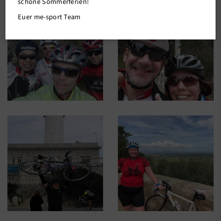
schöne Sommerferien!
Sportsuche
Euer me-sport Team
me-sport STUDIO
me-sport PLUS
Unser Verein
Mitgliederservice
Verantwortung