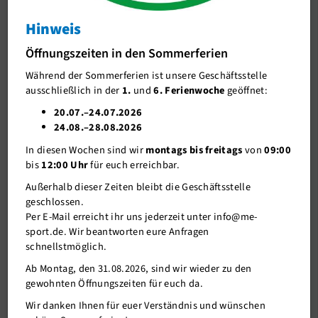
Skisport
Hinweis
Triathlon
Öffnungszeiten in den Sommerferien
Ansprechpartner/in
Während der Sommerferien ist unsere Geschäftsstelle
ausschließlich in der
1.
und
6. Ferienwoche
geöffnet:
Trainingszeiten
20.07.–24.07.2026
Ligabetrieb
24.08.–28.08.2026
In diesen Wochen sind wir
montags bis freitags
von
09:00
Downloads+Links
bis
12:00 Uhr
für euch erreichbar.
Bildergalerie
Außerhalb dieser Zeiten bleibt die Geschäftsstelle
geschlossen.
Wassersport
Per E-Mail erreicht ihr uns jederzeit unter info@me-
sport.de. Wir beantworten eure Anfragen
Denksport
schnellstmöglich.
Kampfsport
Ab Montag, den 31.08.2026, sind wir wieder zu den
gewohnten Öffnungszeiten für euch da.
Tanzsport
Wir danken Ihnen für euer Verständnis und wünschen
Sport A-Z