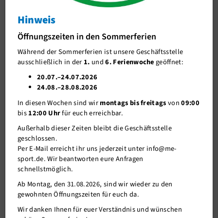
News
Hinweis
Ansprechpartner/in
Öffnungszeiten in den Sommerferien
Unser Team
Während der Sommerferien ist unsere Geschäftsstelle
ausschließlich in der
1.
und
6. Ferienwoche
geöffnet:
Trainingszeiten
20.07.–24.07.2026
Kyu-Prüfungen
24.08.–28.08.2026
In diesen Wochen sind wir
montags bis freitags
von
09:00
Vereinsmeisterschaften 2018
Alters- und Gewichtsklassen
bis
12:00 Uhr
für euch erreichbar.
Klick auf ein Bild zeigt weitere Eindrücke.
Erfolge
Außerhalb dieser Zeiten bleibt die Geschäftsstelle
geschlossen.
Vereinsmeisterschaften
Per E-Mail erreicht ihr uns jederzeit unter info@me-
Eltern-Kind-Judo
sport.de. Wir beantworten eure Anfragen
schnellstmöglich.
Downloads + Links
Vereinsmeisterschaften Judo 2022
Ab Montag, den 31.08.2026, sind wir wieder zu den
gewohnten Öffnungszeiten für euch da.
Bildergalerie
Klick auf ein Bild zeigt weitere Eindrücke.
Wir danken Ihnen für euer Verständnis und wünschen
Jahresberichte Archiv