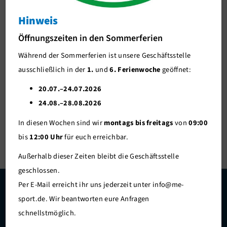
Respekt
Hinweis
Wir bieten:
Öffnungszeiten in den Sommerferien
Breiten-Sport
: Sport für alle
Während der Sommerferien ist unsere Geschäftsstelle
Leistungs-Sport
: Sport mit Wettkampf
ausschließlich in der
1.
und
6. Ferienwoche
geöffnet:
Wir wollen:
20.07.–24.07.2026
gute und geschulte Trainerinnen und Trainer
24.08.–28.08.2026
moderne Sport-Stätten
In diesen Wochen sind wir
montags bis freitags
von
09:00
sichere Finanzen für die Zukunft
bis
12:00 Uhr
für euch erreichbar.
Außerhalb dieser Zeiten bleibt die Geschäftsstelle
geschlossen.
Per E-Mail erreicht ihr uns jederzeit unter info@me-
Danke an unsere Hauptsponsoren und Unterstützer
sport.de. Wir beantworten eure Anfragen
schnellstmöglich.