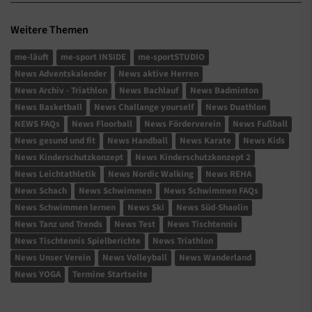
Weitere Themen
me-läuft
me-sport INSIDE
me-sportSTUDIO
News Adventskalender
News aktive Herren
News Archiv - Triathlon
News Bachlauf
News Badminton
News Basketball
News Challange yourself
News Duathlon
NEWS FAQs
News Floorball
News Förderverein
News Fußball
News gesund und fit
News Handball
News Karate
News Kids
News Kinderschutzkonzept
News Kinderschutzkonzept 2
News Leichtathletik
News Nordic Walking
News REHA
News Schach
News Schwimmen
News Schwimmen FAQs
News Schwimmen lernen
News Ski
News Süd-Shaolin
News Tanz und Trends
News Test
News Tischtennis
News Tischtennis Spielberichte
News Triathlon
News Unser Verein
News Volleyball
News Wanderland
News YOGA
Termine Startseite