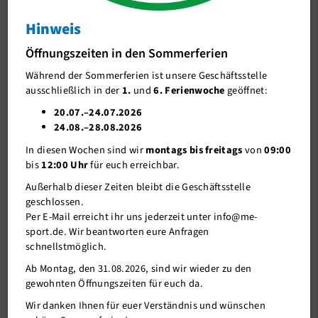
Vereinsmeister 2023
Hinweis
J-Team
Vereinsmeister 2023
Öffnungszeiten in den Sommerferien
Stellenangebote
Während der Sommerferien ist unsere Geschäftsstelle
Förderverein me-sport e.V.
09.10.2023
ausschließlich in der
1.
und
6. Ferienwoche
geöffnet:
Sponsoren
20.07.–24.07.2026
Am letzten Wochenende trafen sich die Judokas von me-sport
24.08.–28.08.2026
Mitgliederservice
und dem Heinrich-Heine-Gymnasium zu den
In diesen Wochen sind wir
montags bis freitags
von
09:00
Vereinsmeisterschaften 2023. Mit großer Beteiligung wurde in
Verantwortung
bis
12:00 Uhr
für euch erreichbar.
insgesamt 16 Gruppen gekämpft.
Nach kurzem Aufwärmprogramm und Erläuterung der
Außerhalb dieser Zeiten bleibt die Geschäftsstelle
„Spielregeln“ ging es los und nach ca. 4 Stunden Action auf der
geschlossen.
Matte standen folgende alte und neue Vereinsmeister 2023 fest:
Per E-Mail erreicht ihr uns jederzeit unter info@me-
Emma Bartsch, Erik Bartsch, Florian Bilk, Tamina Avveduto, Lea
sport.de. Wir beantworten eure Anfragen
Fischer, Amelie Schmitz, Reyyan Siala, Phil Enenkel, Lilli
schnellstmöglich.
Schröder, Henri Schulz, Ruslan Kehl, Oliver Backes, Christoph
Ab Montag, den 31.08.2026, sind wir wieder zu den
Tasto, Alessandro (Alex) Avveduto, Ines Thiele, Janine
gewohnten Öffnungszeiten für euch da.
Kuhlmann.
Im Rahmen der Siegerehrung bekamen die ersten 3 Plätze jeweils
Wir danken Ihnen für euer Verständnis und wünschen
Urkunden und Medaillen. Emma Bartsch bekam als jüngste