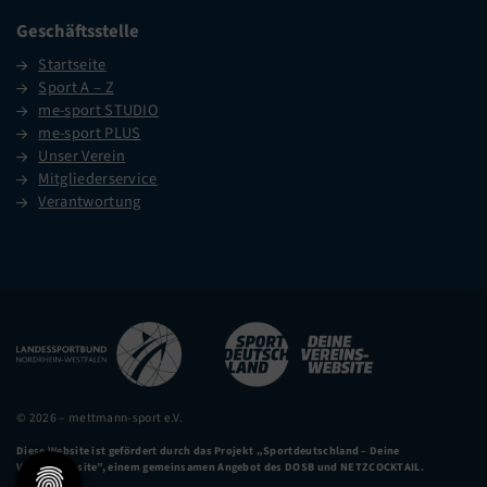
Geschäftsstelle
Startseite
Sport A – Z
me-sport STUDIO
me-sport PLUS
Unser Verein
Mitgliederservice
Verantwortung
© 2026 – mettmann-sport e.V.
Diese Website ist gefördert durch das Projekt
„Sportdeutschland – Deine
Vereinswebsite”
, einem gemeinsamen Angebot des DOSB und NETZCOCKTAIL.