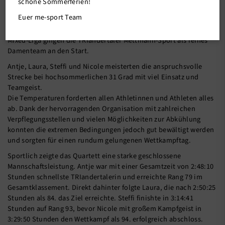
schöne Sommerferien!
Euer me-sport Team
Beim Herbrand Niederrhein Triathlon stellte sich unser Team in
der Landesliga Mitte einer besonderen Herausforderung: In der
Mixed-Liga gingen die TRIandertaler Mettmann-Sport als reines
Damenteam an den Start.
Antje, Laura, Steffi und Nicole meisterten die anspruchsvolle
Strecke bei hochsommerlichen 31 Grad mit viel Einsatz und
Teamgeist.
Die Temperaturen forderten allen Athletinnen und Athleten alles
ab. Dank der hervorragenden Organisation mit zahlreichen
Verpflegungsstellen und vielen Möglichkeiten zur Abkühlung
konnten die extremen Bedingungen jedoch gut bewältigt werden
und sorgten für einen rundum gelungenen Wettkampftag.
Sportlich zeigte das Quartett eine starke geschlossene
Mannschaftsleistung. Antje war mit einer Gesamtzeit von 2:48:10
Stunden schnellste TRIandertalerin und erreichte Rang 79 im
Gesamtklassement. Direkt dahinter folgte Laura, die nach 2:50:25
Stunden als 84. das Ziel erreichte. Steffi finishte in 3:14:41
Stunden auf Rang 93, bevor Nicole mit großem Kampfgeist in
3:29:50 Stunden den Wettkampf als 94. erfolgreich abschloss.