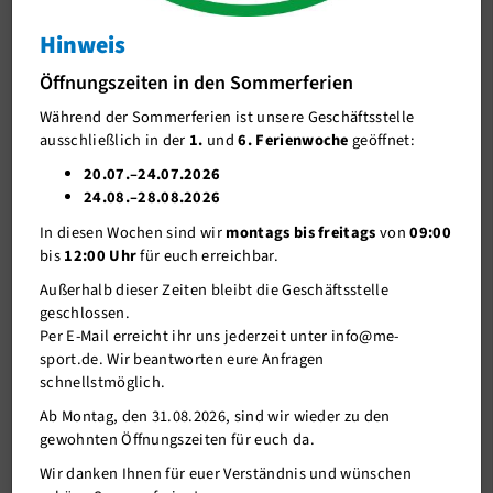
Hinweis
J-Team
TRIandertaler-Damen trotzen der Hitze
beim Herbrand Niederrhein Triathlon
Öffnungszeiten in den Sommerferien
Stellenangebote
Während der Sommerferien ist unsere Geschäftsstelle
Förderverein me-sport e.V.
ausschließlich in der
1.
und
6. Ferienwoche
geöffnet:
Sponsoren
20.07.–24.07.2026
24.08.–28.08.2026
Mitgliederservice
In diesen Wochen sind wir
montags bis freitags
von
09:00
Verantwortung
bis
12:00 Uhr
für euch erreichbar.
Außerhalb dieser Zeiten bleibt die Geschäftsstelle
geschlossen.
Per E-Mail erreicht ihr uns jederzeit unter info@me-
sport.de. Wir beantworten eure Anfragen
schnellstmöglich.
Ab Montag, den 31.08.2026, sind wir wieder zu den
gewohnten Öffnungszeiten für euch da.
Wir danken Ihnen für euer Verständnis und wünschen
29.06.2026