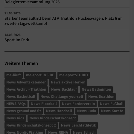
Delegiertenversammlung 2026
21.06.2026
Starker Teamauftritt beim ATV Triathlon Hückeswagen: Platz 6 im
zweiten Ligawettkampf
18.06.2026
Sport im Park
Weitere Themen
me-läuft
me-sport INSIDE
me-sportSTUDIO
News Adventskalender
News aktive Herren
News Archiv - Triathlon
News Bachlauf
News Badminton
News Basketball
News Challange yourself
News Duathlon
NEWS FAQs
News Floorball
News Förderverein
News Fußball
News gesund und fit
News Handball
News Judo
News Karate
News Kids
News Kinderschutzkonzept
News Kinderschutzkonzept 2
News Leichtathletik
News Nordic Walking
News REHA
News Schach