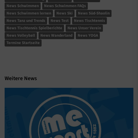
News Schwimmen
News Schwimmen FAQs
News Schwimmen lernen
News Ski
News Süd-Shaolin
News Tanz und Trends
News Test
News Tischtennis
News Tischtennis Spielberichte
News Unser Verein
News Volleyball
News Wanderland
News YOGA
Termine Startseite
Weitere News