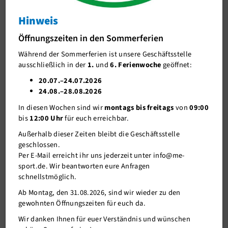
Sommercup Fußball
Hinweis
J-Team
Fußball
Öffnungszeiten in den Sommerferien
Stellenangebote
Während der Sommerferien ist unsere Geschäftsstelle
Förderverein me-sport e.V.
ausschließlich in der
1.
und
6. Ferienwoche
geöffnet:
Sponsoren
20.07.–24.07.2026
24.08.–28.08.2026
Mitgliederservice
In diesen Wochen sind wir
montags bis freitags
von
09:00
Verantwortung
bis
12:00 Uhr
für euch erreichbar.
Außerhalb dieser Zeiten bleibt die Geschäftsstelle
geschlossen.
Per E-Mail erreicht ihr uns jederzeit unter info@me-
sport.de. Wir beantworten eure Anfragen
schnellstmöglich.
Ab Montag, den 31.08.2026, sind wir wieder zu den
gewohnten Öffnungszeiten für euch da.
19.05.2026
Wir danken Ihnen für euer Verständnis und wünschen