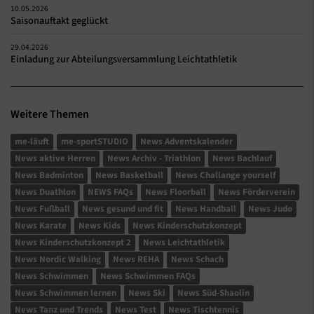
10.05.2026
Saisonauftakt geglückt
29.04.2026
Einladung zur Abteilungsversammlung Leichtathletik
Weitere Themen
me-läuft
me-sportSTUDIO
News Adventskalender
News aktive Herren
News Archiv - Triathlon
News Bachlauf
News Badminton
News Basketball
News Challange yourself
News Duathlon
NEWS FAQs
News Floorball
News Förderverein
News Fußball
News gesund und fit
News Handball
News Judo
News Karate
News Kids
News Kinderschutzkonzept
News Kinderschutzkonzept 2
News Leichtathletik
News Nordic Walking
News REHA
News Schach
News Schwimmen
News Schwimmen FAQs
News Schwimmen lernen
News Ski
News Süd-Shaolin
News Tanz und Trends
News Test
News Tischtennis