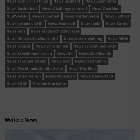
News Archiv - Triathlon
News Bachlauf
News Badminton
News Basketball
News Challange yourself
News Duathlon
NEWS FAQs
News Floorball
News Förderverein
News Fußball
News gesund und fit
News Handball
News Judo
News Karate
News Kids
News Kinderschutzkonzept
News Kinderschutzkonzept 2
News Nordic Walking
News REHA
News Schach
News Schwimmen
News Schwimmen FAQs
News Schwimmen lernen
News Ski
News Süd-Shaolin
News Tanz und Trends
News Test
News Tischtennis
News Tischtennis Spielberichte
News Triathlon
News Unser Verein
News Volleyball
News Wanderland
News YOGA
Termine Startseite
Weitere News