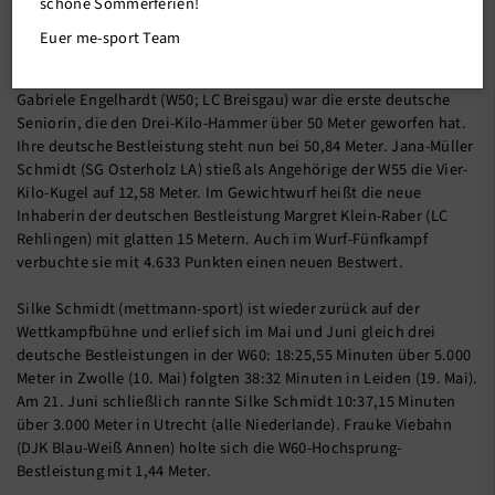
schöne Sommerferien!
Euer me-sport Team
15.07.2019
Gabriele Engelhardt (W50; LC Breisgau) war die erste deutsche
Seniorin, die den Drei-Kilo-Hammer über 50 Meter geworfen hat.
Ihre deutsche Bestleistung steht nun bei 50,84 Meter. Jana-Müller
Schmidt (SG Osterholz LA) stieß als Angehörige der W55 die Vier-
Kilo-Kugel auf 12,58 Meter. Im Gewichtwurf heißt die neue
Inhaberin der deutschen Bestleistung Margret Klein-Raber (LC
Rehlingen) mit glatten 15 Metern. Auch im Wurf-Fünfkampf
verbuchte sie mit 4.633 Punkten einen neuen Bestwert.
Silke Schmidt (mettmann-sport) ist wieder zurück auf der
Wettkampfbühne und erlief sich im Mai und Juni gleich drei
deutsche Bestleistungen in der W60: 18:25,55 Minuten über 5.000
Meter in Zwolle (10. Mai) folgten 38:32 Minuten in Leiden (19. Mai).
Am 21. Juni schließlich rannte Silke Schmidt 10:37,15 Minuten
über 3.000 Meter in Utrecht (alle Niederlande). Frauke Viebahn
(DJK Blau-Weiß Annen) holte sich die W60-Hochsprung-
Bestleistung mit 1,44 Meter.