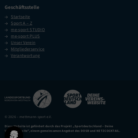
Geschäftsstelle
Startseite
Sport A – Z
me-sport STUDIO
me-sport PLUS
Unser Verein
Mitgliederservice
Verantwortung
© 2026 – mettmann-sport e.V.
Diese Website ist gefördert durch das Projekt
„Sportdeutschland – Deine
Vereinswebsite”
, einem gemeinsamen Angebot des DOSB und NETZCOCKTAIL.