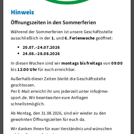
Hinweis
J-Team
Silke Schmidt und Helga Dräger mit drei
Bestleistungen
Öffnungszeiten in den Sommerferien
Stellenangebote
Silke Schmidt und Helga Dräger mit drei
Während der Sommerferien ist unsere Geschäftsstelle
Förderverein me-sport e.V.
Bestleistungen
ausschließlich in der
1.
und
6. Ferienwoche
geöffnet:
Sponsoren
20.07.–24.07.2026
24.08.–28.08.2026
Mitgliederservice
In diesen Wochen sind wir
montags bis freitags
von
09:00
Verantwortung
bis
12:00 Uhr
für euch erreichbar.
Außerhalb dieser Zeiten bleibt die Geschäftsstelle
geschlossen.
Per E-Mail erreicht ihr uns jederzeit unter info@me-
sport.de. Wir beantworten eure Anfragen
schnellstmöglich.
Ab Montag, den 31.08.2026, sind wir wieder zu den
gewohnten Öffnungszeiten für euch da.
Wir danken Ihnen für euer Verständnis und wünschen