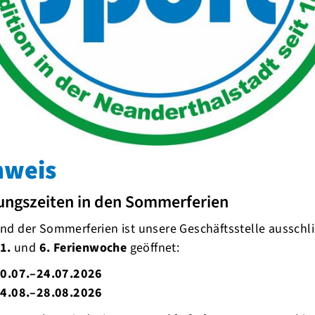
ück
ke Schmidt auch international in die
Kurz nach ihrem 60. Geburtstag
i Mal den Weltrekord über 3.000 Meter.
nweis
ungszeiten in den Sommerferien
d der Sommerferien ist unsere Geschäftsstelle ausschli
1.
und
6. Ferienwoche
geöffnet:
0.07.–24.07.2026
4.08.–28.08.2026