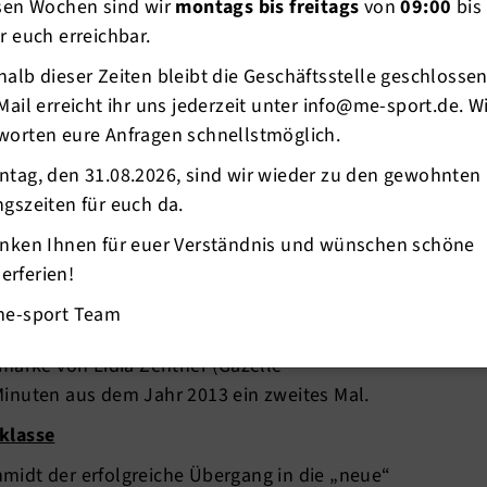
esen Wochen sind wir
montags bis freitags
von
09:00
bis
r euch erreichbar.
alb dieser Zeiten bleibt die Geschäftsstelle geschlosse
Mail erreicht ihr uns jederzeit unter info@me-sport.de. W
worten eure Anfragen schnellstmöglich.
ntag, den 31.08.2026, sind wir wieder zu den gewohnten
gszeiten für euch da.
l- und Langstrecklerin stellte zunächst am 9.
anken Ihnen für euer Verständnis und wünschen schöne
10:43,68 Minuten einen neuen Weltrekord über
rferien!
p zwei Wochen Bestand hatte. Schon am 22.
mann-sport) ihre eigene Rekordmarke in
me-sport Team
 um fast 15 Sekunden auf 10:28,94 Minuten und
marke von Lidia Zentner (Gazelle
inuten aus dem Jahr 2013 ein zweites Mal.
klasse
chmidt der erfolgreiche Übergang in die „neue“