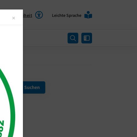
Barrierefreiheit
Leichte Sprache
Close
×
rtung