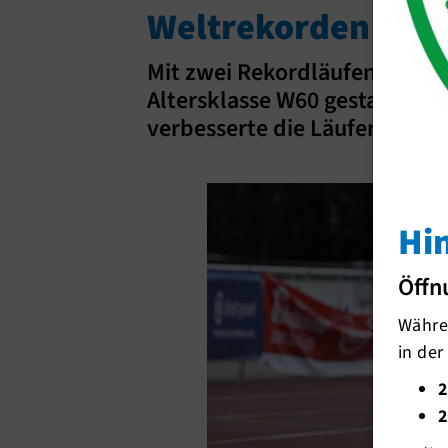
Weltrekorden zur
Mit zwei Rekordläufen ist Sil
Altersklasse W60 gestartet: 
verbesserte die Läuferin zwe
Hi
Öffn
Währen
in der
2
2