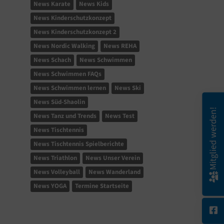
News Karate
News Kids
News Kinderschutzkonzept
News Kinderschutzkonzept 2
News Nordic Walking
News REHA
News Schach
News Schwimmen
News Schwimmen FAQs
News Schwimmen lernen
News Ski
News Süd-Shaolin
Mitglied werden!
News Tanz und Trends
News Test
News Tischtennis
News Tischtennis Spielberichte
News Triathlon
News Unser Verein
News Volleyball
News Wanderland
News YOGA
Termine Startseite