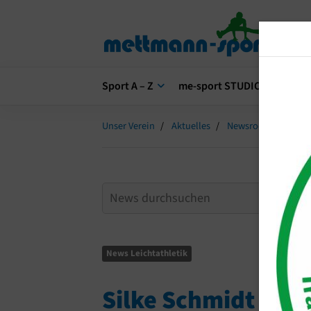
Sport A – Z
me-sport STUDIO
me-s
Unser Verein
Aktuelles
Newsroom
Silk
News Leichtathletik
Silke Schmidt meld