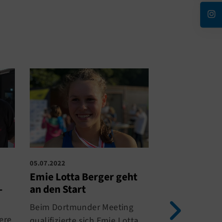
05.07.2022
07.09.2021
Emie Lotta Berger geht
Erfolgreich
-
an den Start
Jugendmeist
für me-spor
Beim Dortmunder Meeting
ere
Am vergangen
qualifizierte sich Emie Lotta