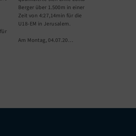
Wochenende (0
Berger über 1.500m in einer
fanden die De
Zeit von 4:27,14min für die
Jugendmeister
U18-EM in Jerusalem.
für
Leichtathletik
statt.
Am Montag, 04.07.20…
Das Daumendrü
gelo…