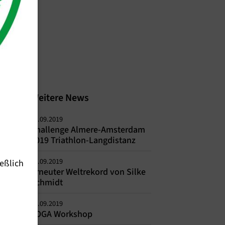
Weitere News
17.09.2019
Challenge Almere-Amsterdam
2019 Triathlon-Langdistanz
04.09.2019
eßlich
Erneuter Weltrekord von Silke
Schmidt
03.09.2019
YOGA Workshop