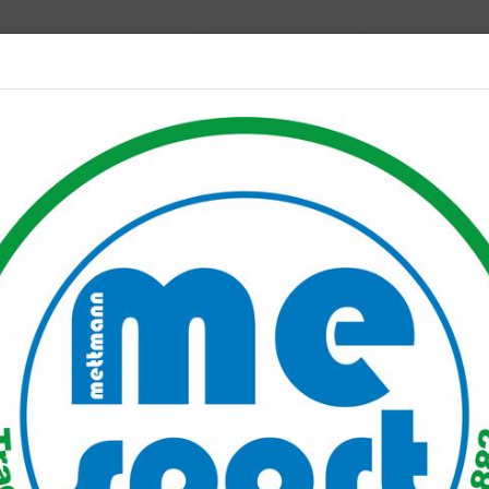
Mitglied werden
port PLUS
Unser Verein
Mitgliederservice
Verantwo
e Schmidt meldet sich mit Weltrekorden zurück
et sich mit