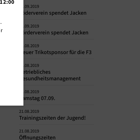
12:00
02.09.2019
Föderverein spendet Jacken
n.
02.09.2019
ir
Förderverein spendet Jacken
29.08.2019
Neuer Trikotsponsor für die F3
27.08.2019
Betriebliches
Gesundheitsmanagement
27.08.2019
Samstag 07.09.
21.08.2019
Trainingszeiten der Jugend!
21.08.2019
Öffnungszeiten