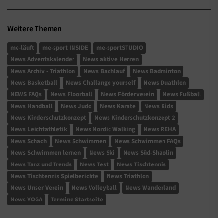
Weitere Themen
me-läuft
me-sport INSIDE
me-sportSTUDIO
News Adventskalender
News aktive Herren
News Archiv - Triathlon
News Bachlauf
News Badminton
News Basketball
News Challange yourself
News Duathlon
NEWS FAQs
News Floorball
News Förderverein
News Fußball
News Handball
News Judo
News Karate
News Kids
News Kinderschutzkonzept
News Kinderschutzkonzept 2
News Leichtathletik
News Nordic Walking
News REHA
News Schach
News Schwimmen
News Schwimmen FAQs
News Schwimmen lernen
News Ski
News Süd-Shaolin
News Tanz und Trends
News Test
News Tischtennis
News Tischtennis Spielberichte
News Triathlon
News Unser Verein
News Volleyball
News Wanderland
News YOGA
Termine Startseite