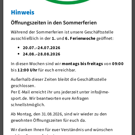
Outdoor Zumba
Hinweis
J-Team
Outdoor Zumba
Öffnungszeiten in den Sommerferien
Stellenangebote
Während der Sommerferien ist unsere Geschäftsstelle
Förderverein me-sport e.V.
ausschließlich in der
1.
und
6. Ferienwoche
geöffnet:
Sponsoren
20.07.–24.07.2026
24.08.–28.08.2026
Mitgliederservice
In diesen Wochen sind wir
montags bis freitags
von
09:00
Verantwortung
bis
12:00 Uhr
für euch erreichbar.
Außerhalb dieser Zeiten bleibt die Geschäftsstelle
geschlossen.
Per E-Mail erreicht ihr uns jederzeit unter info@me-
sport.de. Wir beantworten eure Anfragen
schnellstmöglich.
Ab Montag, den 31.08.2026, sind wir wieder zu den
gewohnten Öffnungszeiten für euch da.
05.03.2025
Wir danken Ihnen für euer Verständnis und wünschen