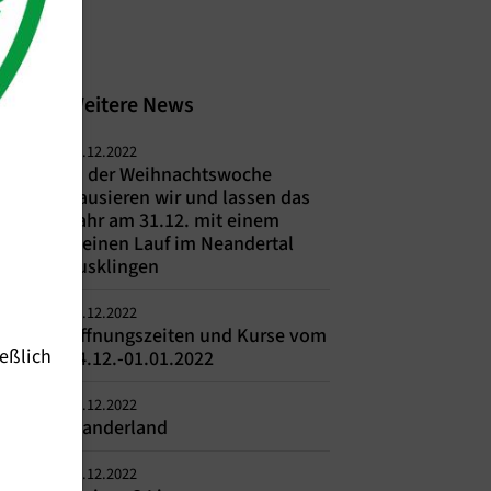
Weitere News
18.12.2022
In der Weihnachtswoche
pausieren wir und lassen das
Jahr am 31.12. mit einem
kleinen Lauf im Neandertal
ausklingen
13.12.2022
Öffnungszeiten und Kurse vom
eßlich
24.12.-01.01.2022
13.12.2022
Wanderland
07.12.2022