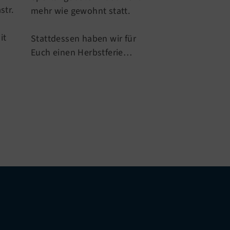
str.
Unsere Übungs
mehr wie gewohnt statt.
Anette, Carmen
it
haben sich in 
Stattdessen haben wir für
Euch einen Herbstferie…