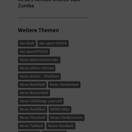
Zumba
Weitere Themen
me-läuft
me-sport INSIDE
me-sportSTUDIO
News Adventskalender
News aktive Herren
News Archiv - Triathlon
News Bachlauf
News Badminton
News Basketball
News Challange yourself
News Duathlon
NEWS FAQs
News Floorball
News Förderverein
News Fußball
News Handball