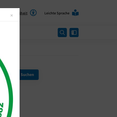
Barrierefreiheit
Leichte Sprache
Close
×
rtung