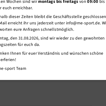
esen Wochen sind wir
montags bis freitags
von
09:00
bis
r euch erreichbar.
alb dieser Zeiten bleibt die Geschäftsstelle geschlosse
Mail erreicht ihr uns jederzeit unter info@me-sport.de. W
worten eure Anfragen schnellstmöglich.
ntag, den 31.08.2026, sind wir wieder zu den gewohnten
ich 15.12.2022 draußen Zumba
machen.
gszeiten für euch da.
2022 auch kein Zumba statt.
anken Ihnen für euer Verständnis und wünschen schöne
ause. Im März geht es voraussichtlich wieder los.
rferien!
weiteren gesund & fit Angebote in der Sporthalle
me-sport Team