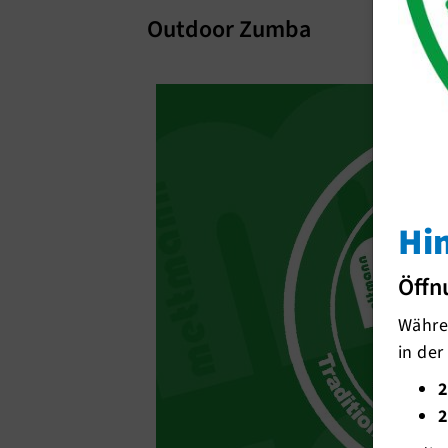
Outdoor Zumba
Hi
Öffn
Währen
in der
2
2