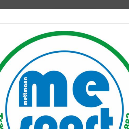
Mitglied werden
port PLUS
Unser Verein
Mitgliederservice
Verantwo
oor Zumba