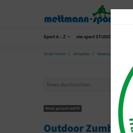
Sport A – Z
me-sport STUDIO
me-s
Unser Verein
Aktuelles
Newsroom
Outd
News gesund und fit
Outdoor Zumba