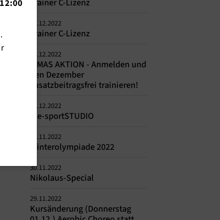
Trainer C-Lizenz
12:00
07.12.2022
Trainer C-Lizenz
n.
ir
01.12.2022
X-MAS AKTION - Anmelden und
den Dezember
zusatzbeitragsfrei trainieren!
01.12.2022
me-sportSTUDIO
30.11.2022
Winterolympiade 2022
30.11.2022
Nikolaus-Special
29.11.2022
Kursänderung (Donnerstag
01.12.) Aerobic Choreo statt