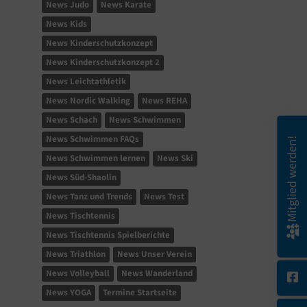
News Judo
News Karate
News Kids
News Kinderschutzkonzept
News Kinderschutzkonzept 2
News Leichtathletik
News Nordic Walking
News REHA
News Schach
News Schwimmen
News Schwimmen FAQs
Mitglied werden!
News Schwimmen lernen
News Ski
News Süd-Shaolin
News Tanz und Trends
News Test
News Tischtennis
News Tischtennis Spielberichte
News Triathlon
News Unser Verein
News Volleyball
News Wanderland
News YOGA
Termine Startseite