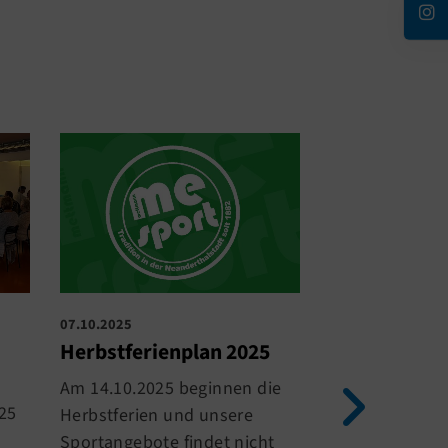
25.03.2025
07.10.2025
Seniorenspo
Herbstferienplan 2025
Am 22. März 20
Am 14.10.2025 beginnen die
25
Bergisch Glad
Herbstferien und unsere
Seniorensportt
Sportangebote findet nicht