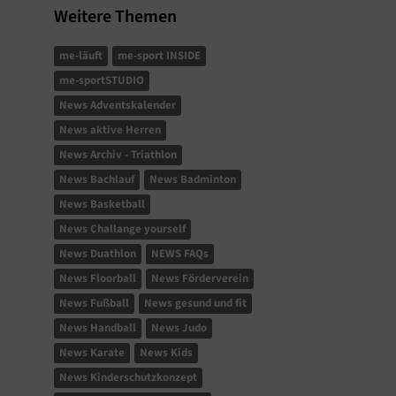
Weitere Themen
me-läuft
me-sport INSIDE
me-sportSTUDIO
News Adventskalender
News aktive Herren
News Archiv - Triathlon
News Bachlauf
News Badminton
News Basketball
News Challange yourself
News Duathlon
NEWS FAQs
News Floorball
News Förderverein
News Fußball
News gesund und fit
News Handball
News Judo
News Karate
News Kids
News Kinderschutzkonzept