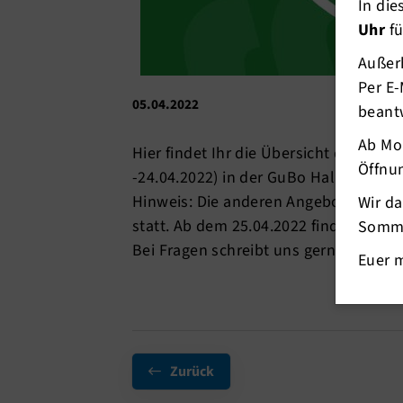
In di
Uhr
fü
Außerh
Per E-
05.04.2022
beant
Ab Mo
Hier findet Ihr die Übersicht der Stun
Öffnun
-24.04.2022) in der GuBo Halle anbiet
Hinweis: Die anderen Angebote in den
Wir d
statt. Ab dem 25.04.2022 finden alle A
Somme
Bei Fragen schreibt uns gerne an
info
Euer 
Zurück