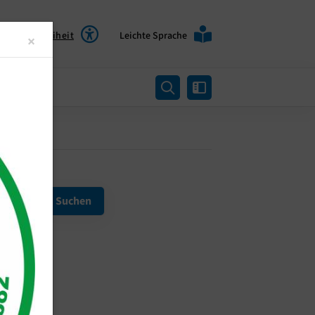
Barrierefreiheit
Leichte Sprache
Close
×
rtung