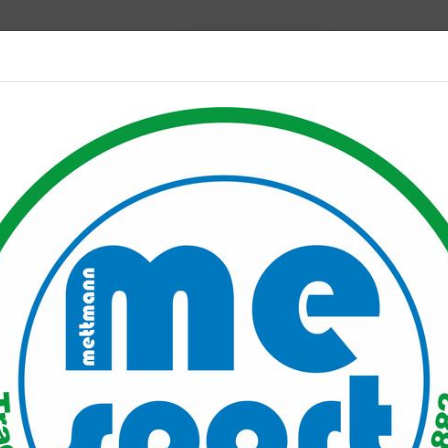
Mitglied werden
port PLUS
Unser Verein
Mitgliederservice
Verantwo
rferien Plan 2022
022