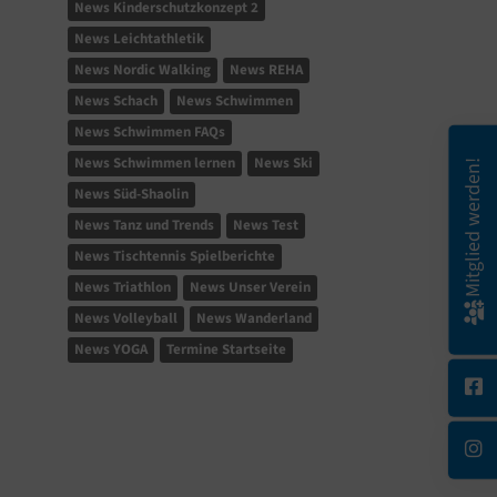
News Kinderschutzkonzept 2
News Leichtathletik
News Nordic Walking
News REHA
News Schach
News Schwimmen
News Schwimmen FAQs
News Schwimmen lernen
News Ski
Mitglied werden!
News Süd-Shaolin
News Tanz und Trends
News Test
News Tischtennis Spielberichte
News Triathlon
News Unser Verein
News Volleyball
News Wanderland
News YOGA
Termine Startseite