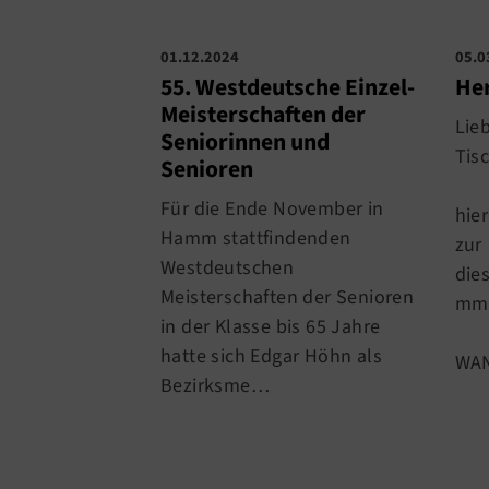
01.12.2024
05.0
55. Westdeutsche Einzel-
Her
Meisterschaften der
Lie
Seniorinnen und
Tis
Senioren
Für die Ende November in
hier
Hamm stattfindenden
zur
Westdeutschen
die
Meisterschaften der Senioren
mml
in der Klasse bis 65 Jahre
hatte sich Edgar Höhn als
WAN
Bezirksme…