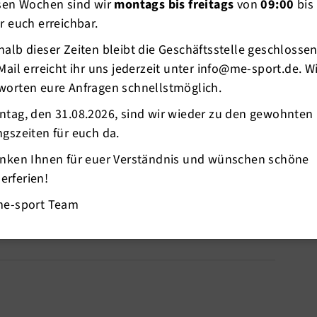
esen Wochen sind wir
montags bis freitags
von
09:00
bis
r euch erreichbar.
alb dieser Zeiten bleibt die Geschäftsstelle geschlosse
Mail erreicht ihr uns jederzeit unter info@me-sport.de. W
worten eure Anfragen schnellstmöglich.
ntag, den 31.08.2026, sind wir wieder zu den gewohnten
den die wir in den Osterferien (11.04.2022
gszeiten für euch da.
en.
 städtischen Hallen finden in dem Zeitraum nicht
anken Ihnen für euer Verständnis und wünschen schöne
ngebote zu Ihren regulären Zeiten wieder statt.
rferien!
@me-sport.de
.
me-sport Team