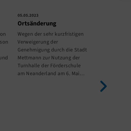
05.05.2023
05.05.2023
Ortsänderung
Kurzfristige
von
Wegen der sehr kurzfristigen
Leider hat uns
ison
Verweigerung der
Mettmann die 
Genehmigung durch die Stadt
Turnhalle der 
 und
Mettmann zur Nutzung der
am Neanderlan
Turnhalle der Förderschule
kurzfristig, am
am Neanderland am 6. Mai…
2023, untersa