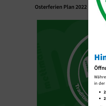
Osterferien Plan 2022
Hi
Öffn
Währen
in der
2
2