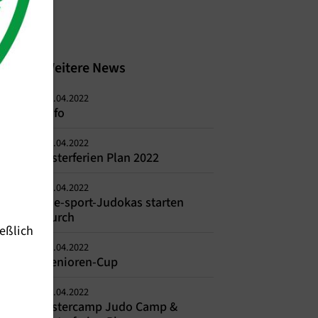
Weitere News
11.04.2022
Info
05.04.2022
Osterferien Plan 2022
05.04.2022
me-sport-Judokas starten
durch
eßlich
05.04.2022
Senioren-Cup
05.04.2022
Ostercamp Judo Camp &