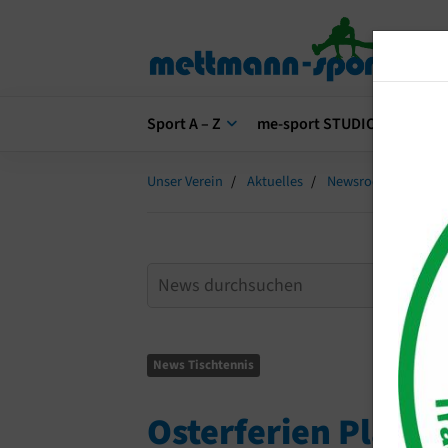
Sport A – Z
me-sport STUDIO
me-s
Unser Verein
Aktuelles
Newsroom
Oste
News Tischtennis
Osterferien Plan 2