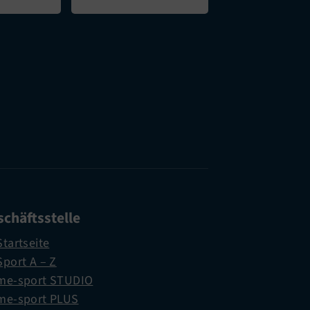
chäftsstelle
Startseite
Sport A – Z
me-sport STUDIO
me-sport PLUS