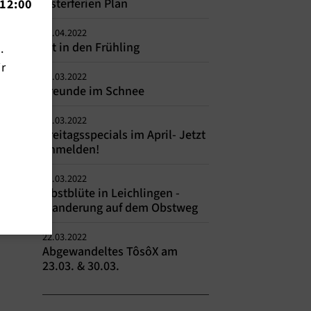
Osterferien Plan
12:00
01.04.2022
Fit in den Frühling
n.
ir
30.03.2022
Freunde im Schnee
29.03.2022
Freitagsspecials im April- Jetzt
anmelden!
28.03.2022
Obstblüte in Leichlingen -
Wanderung auf dem Obstweg
22.03.2022
Abgewandeltes TôsôX am
23.03. & 30.03.