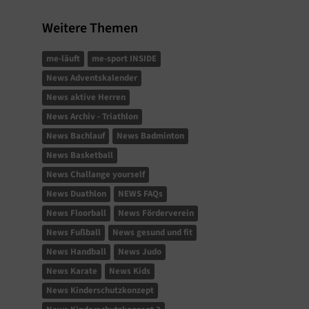
Weitere Themen
me-läuft
me-sport INSIDE
News Adventskalender
News aktive Herren
News Archiv - Triathlon
News Bachlauf
News Badminton
News Basketball
News Challange yourself
News Duathlon
NEWS FAQs
News Floorball
News Förderverein
News Fußball
News gesund und fit
News Handball
News Judo
News Karate
News Kids
News Kinderschutzkonzept