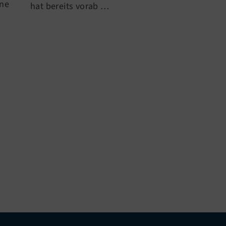
ine
hat bereits vorab …
Unterstützung
Fördervereins 
endlich die n