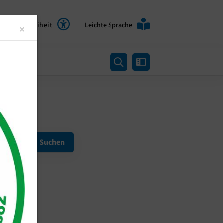
Barrierefreiheit
Leichte Sprache
Close
×
rtung