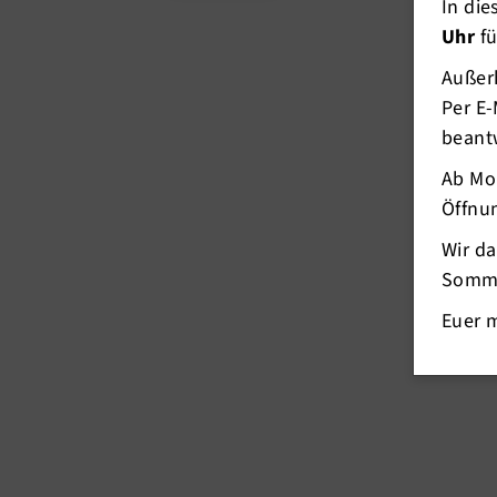
In di
Uhr
fü
Außerh
Per E-
beant
Ab Mo
Öffnun
Wir d
Somme
Euer 