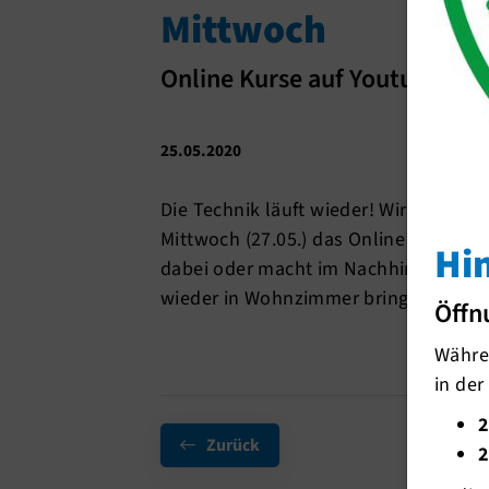
Mittwoch
Online Kurse auf Youtube wi
25.05.2020
Die Technik läuft wieder! Wir sind se
Mittwoch (27.05.) das Online Kurspro
Hi
dabei oder macht im Nachhinein die A
wieder in Wohnzimmer bringen zu kö
Öffn
Währen
in der
2
Zurück
2