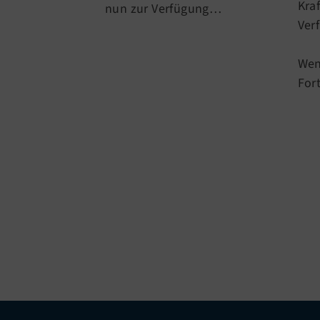
Kra
nun zur Verfügung…
Ver
Wen
For