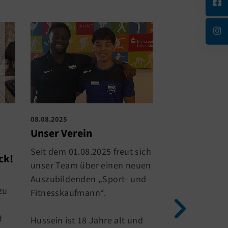
08.08.2025
04.07.2025
Unser Verein
Studio-Upda
Seit dem 01.08.2025 freut sich
Studio-Update
ck!
unser Team über einen neuen
Auszubildenden „Sport- und
Gute Neuigkeit
zu
Fitnesskaufmann“.
Kraft- & Ausda
t
Hussein ist 18 Jahre alt und
Dank der großa