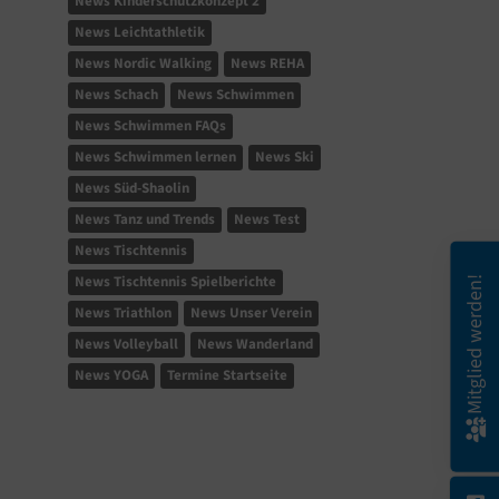
News Kinderschutzkonzept 2
News Leichtathletik
News Nordic Walking
News REHA
News Schach
News Schwimmen
News Schwimmen FAQs
News Schwimmen lernen
News Ski
News Süd-Shaolin
News Tanz und Trends
News Test
News Tischtennis
News Tischtennis Spielberichte
Mitglied werden!
News Triathlon
News Unser Verein
News Volleyball
News Wanderland
News YOGA
Termine Startseite