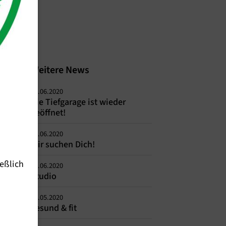
Weitere News
08.06.2020
Die Tiefgarage ist wieder
geöffnet!
03.06.2020
Wir suchen Dich!
eßlich
03.06.2020
Studio
27.05.2020
gesund & fit