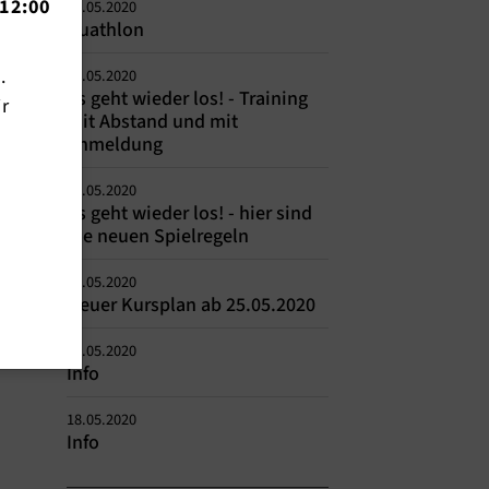
12:00
25.05.2020
Duathlon
n.
23.05.2020
Es geht wieder los! - Training
ir
mit Abstand und mit
Anmeldung
22.05.2020
Es geht wieder los! - hier sind
die neuen Spielregeln
19.05.2020
Neuer Kursplan ab 25.05.2020
19.05.2020
Info
18.05.2020
Info