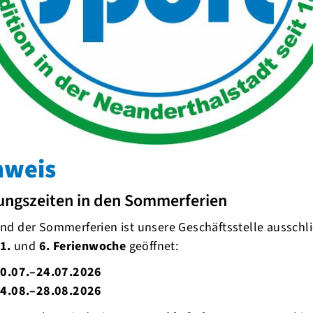
eder ab Mittwoch
hr froh euch mitteilen zu können, dass ab diesem
gramm auf Youtube weiter gehen kann. Seid Live
nweis
ufzeichnung mit! Wir freuen uns, euch den Sport
nnen!
ungszeiten in den Sommerferien
d der Sommerferien ist unsere Geschäftsstelle ausschli
1.
und
6. Ferienwoche
geöffnet:
0.07.–24.07.2026
4.08.–28.08.2026