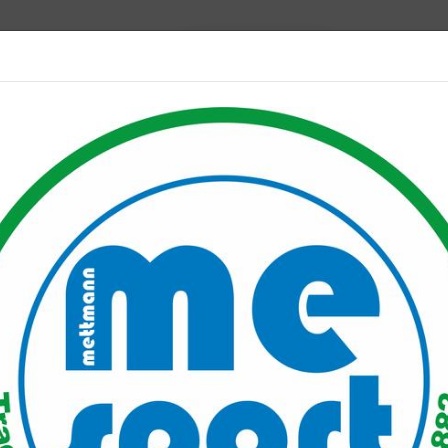
Mitglied werden
port PLUS
Unser Verein
Mitgliederservice
Verantwo
ne Kurse auf Youtube wieder ab Mittwoch
Youtube wieder ab