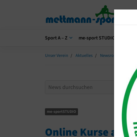
Sport A – Z
me-sport STUDIO
me-s
Unser Verein
Aktuelles
Newsroom
Onli
me-sportSTUDIO
Online Kurse auf 