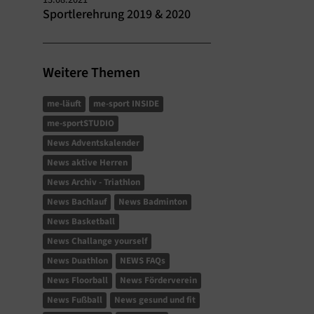
Sportlerehrung 2019 & 2020
Weitere Themen
me-läuft
me-sport INSIDE
me-sportSTUDIO
News Adventskalender
News aktive Herren
News Archiv - Triathlon
News Bachlauf
News Badminton
News Basketball
News Challange yourself
News Duathlon
NEWS FAQs
News Floorball
News Förderverein
News Fußball
News gesund und fit