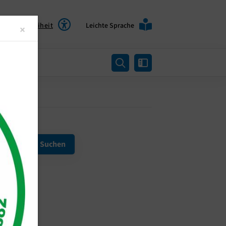
Barrierefreiheit
Leichte Sprache
Close
×
rtung