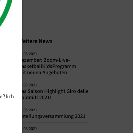
Weitere News
24.08.2021
Dezember: Zoom-Live-
BasketballKidsProgramm
mit neuen Angeboten
24.08.2021
Das Saison Highlight Giro delle
eßlich
Dolomiti 2021!
24.08.2021
Abteilungsversammlung 2021
24.08.2021