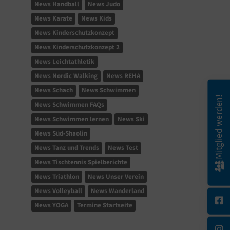
News Handball
News Judo
News Karate
News Kids
News Kinderschutzkonzept
News Kinderschutzkonzept 2
News Leichtathletik
News Nordic Walking
News REHA
News Schach
News Schwimmen
Mitglied werden!
News Schwimmen FAQs
News Schwimmen lernen
News Ski
News Süd-Shaolin
News Tanz und Trends
News Test
News Tischtennis Spielberichte
News Triathlon
News Unser Verein
News Volleyball
News Wanderland
News YOGA
Termine Startseite