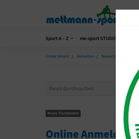
Sport A – Z
me-sport STUDIO
me-s
Unser Verein
Aktuelles
Newsroom
Onli
News Tischtennis
Online Anmeldung 