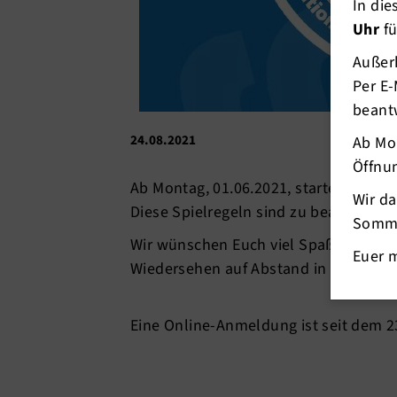
In di
Uhr
fü
Außerh
Per E-
beant
24.08.2021
Ab Mo
Öffnun
Ab Montag, 01.06.2021, startet das Tis
Wir d
Diese
Spielregeln
sind zu beachten.
Somme
Wir wünschen Euch viel Spaß in der 
Euer 
Wiedersehen auf Abstand in der Halle
Eine Online-Anmeldung ist seit dem 2