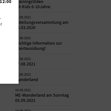
12:00
TrainingsVideo
BB-Kids 6-10Jahre
n.
24.08.2021
Abteilungsversammlung am
ir
26.03.2020
20.08.2021
Wichtige Information zur
Sportausübung!
17.08.2021
27.08.2021
16.08.2021
Wanderland
16.08.2021
ME-Wanderland am Sonntag
05.09.2021
13.08.2021