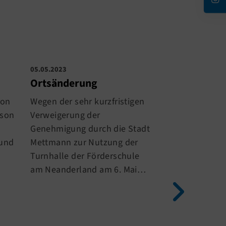
05.05.2023
05.05.2023
Ortsänderung
Kurzfristige
von
Wegen der sehr kurzfristigen
Leider hat uns
ison
Verweigerung der
Mettmann die 
Genehmigung durch die Stadt
Turnhalle der 
 und
Mettmann zur Nutzung der
am Neanderlan
Turnhalle der Förderschule
kurzfristig, am
am Neanderland am 6. Mai…
2023, untersa