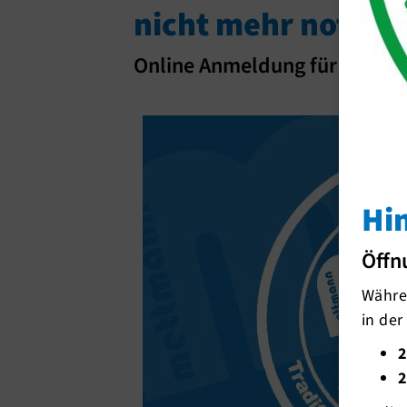
nicht mehr notwe
Online Anmeldung für Tischte
Hi
Öffn
Währen
in der
2
2