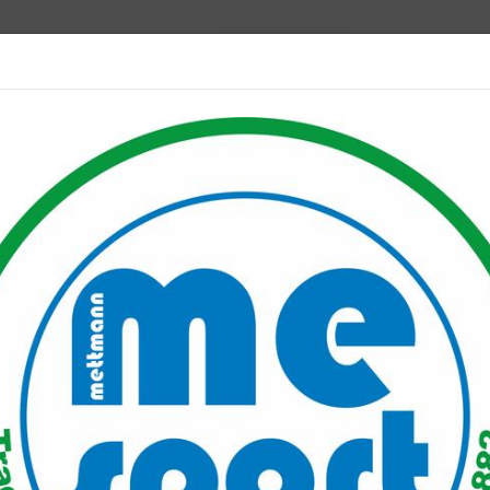
Mitglied werden
port PLUS
Unser Verein
Mitgliederservice
Verantwo
ne Anmeldung für Tischtennistraining nicht mehr notwendig
für Tischtennistraining