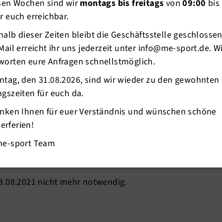
esen Wochen sind wir
montags bis freitags
von
09:00
bis
r euch erreichbar.
alb dieser Zeiten bleibt die Geschäftsstelle geschlosse
Mail erreicht ihr uns jederzeit unter info@me-sport.de. W
worten eure Anfragen schnellstmöglich.
ntag, den 31.08.2026, sind wir wieder zu den gewohnten
gszeiten für euch da.
chtennistraining in der Sporthalle.
anken Ihnen für euer Verständnis und wünschen schöne
rferien!
neuen Normalität des Sports und beim
me-sport Team
.
3.08.2021 nicht mehr notwendig.