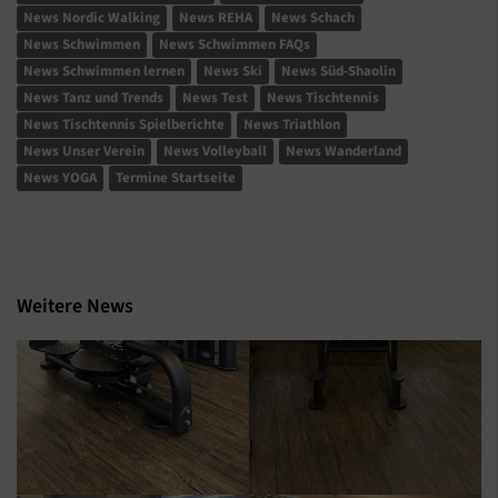
News Nordic Walking
News REHA
News Schach
News Schwimmen
News Schwimmen FAQs
News Schwimmen lernen
News Ski
News Süd-Shaolin
News Tanz und Trends
News Test
News Tischtennis
News Tischtennis Spielberichte
News Triathlon
News Unser Verein
News Volleyball
News Wanderland
News YOGA
Termine Startseite
Weitere News