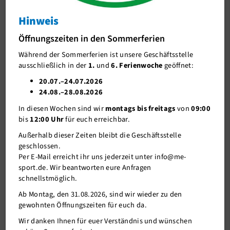
Hinweis
J-Team
Öffnungszeiten und Kurse vom
24.12.-01.01.2022
Öffnungszeiten in den Sommerferien
Stellenangebote
Öffnungszeiten und Kurse vom 24.12.-01.01.2022
Während der Sommerferien ist unsere Geschäftsstelle
Förderverein me-sport e.V.
ausschließlich in der
1.
und
6. Ferienwoche
geöffnet:
Sponsoren
20.07.–24.07.2026
13.12.2022
24.08.–28.08.2026
Mitgliederservice
In diesen Wochen sind wir
montags bis freitags
von
09:00
Zwischen Weihnachten und Neujahr (24.12.-01.01.23) ist das
Verantwortung
bis
12:00 Uhr
für euch erreichbar.
Studio zu folgenden Zeiten für euer Training auf der Fläche
geöffnet. In diesem Zeitraum gilt auch ein angepasster Kursplan
Außerhalb dieser Zeiten bleibt die Geschäftsstelle
(Download siehe unten im Beitrag).
geschlossen.
Per E-Mail erreicht ihr uns jederzeit unter info@me-
Tag
Öffnungszeit
sport.de. Wir beantworten eure Anfragen
schnellstmöglich.
SA, 24.12.2022
08:00-13:00
Ab Montag, den 31.08.2026, sind wir wieder zu den
So, 25.12.2022
geschlossen
gewohnten Öffnungszeiten für euch da.
Mo, 26.12.2022
geschlossen
Wir danken Ihnen für euer Verständnis und wünschen