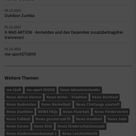
05.12.2022
Outdoor Zumba
01.12.2022
X-MAS AKTION - Anmelden und den Dezember zusatzbeitragsfrei
trainieren!
01.12.2022
me-sportSTUDIO
Weitere Themen
me-läuft
me-sport INSIDE
News Adventskalender
News aktive Herren
News Archiv - Triathlon
News Bachlauf
News Badminton
News Basketball
News Challange yourself
News Duathlon
NEWS FAQs
News Floorball
News Förderverein
News Fußball
News gesund und fit
News Handball
News Judo
News Karate
News Kids
News Kinderschutzkonzept
News Kinderschutzkonzept 2
News Leichtathletik