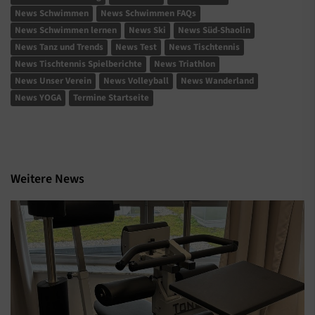
News Schwimmen
News Schwimmen FAQs
News Schwimmen lernen
News Ski
News Süd-Shaolin
News Tanz und Trends
News Test
News Tischtennis
News Tischtennis Spielberichte
News Triathlon
News Unser Verein
News Volleyball
News Wanderland
News YOGA
Termine Startseite
Weitere News