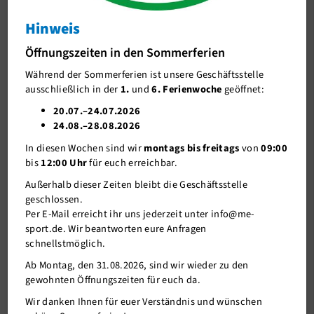
Neue Geräte im Studio
Hinweis
J-Team
Neue Geräte im Studio
Öffnungszeiten in den Sommerferien
Stellenangebote
Während der Sommerferien ist unsere Geschäftsstelle
Förderverein me-sport e.V.
ausschließlich in der
1.
und
6. Ferienwoche
geöffnet:
Sponsoren
20.07.–24.07.2026
24.08.–28.08.2026
Mitgliederservice
In diesen Wochen sind wir
montags bis freitags
von
09:00
Verantwortung
bis
12:00 Uhr
für euch erreichbar.
Außerhalb dieser Zeiten bleibt die Geschäftsstelle
geschlossen.
Per E-Mail erreicht ihr uns jederzeit unter info@me-
sport.de. Wir beantworten eure Anfragen
schnellstmöglich.
Ab Montag, den 31.08.2026, sind wir wieder zu den
gewohnten Öffnungszeiten für euch da.
21.10.2025
Wir danken Ihnen für euer Verständnis und wünschen