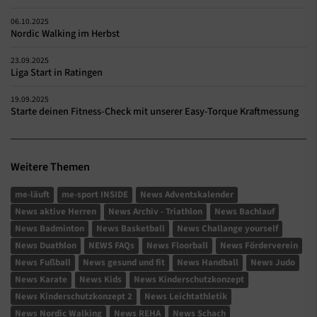
06.10.2025
Nordic Walking im Herbst
23.09.2025
Liga Start in Ratingen
19.09.2025
Starte deinen Fitness-Check mit unserer Easy-Torque Kraftmessung
Weitere Themen
me-läuft
me-sport INSIDE
News Adventskalender
News aktive Herren
News Archiv - Triathlon
News Bachlauf
News Badminton
News Basketball
News Challange yourself
News Duathlon
NEWS FAQs
News Floorball
News Förderverein
News Fußball
News gesund und fit
News Handball
News Judo
News Karate
News Kids
News Kinderschutzkonzept
News Kinderschutzkonzept 2
News Leichtathletik
News Nordic Walking
News REHA
News Schach