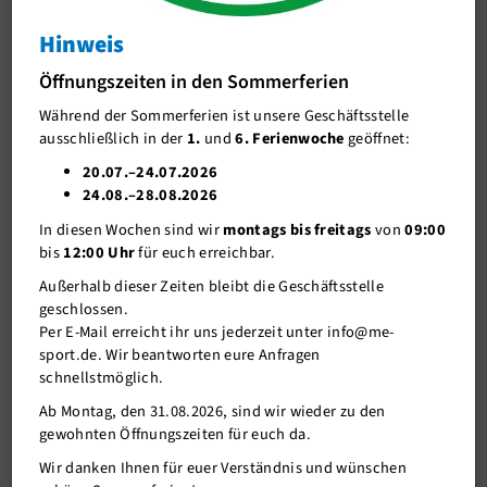
Neanderlandsteig Velbert Düssel
Hinweis
J-Team
Neanderlandsteig Velbert Düssel
Öffnungszeiten in den Sommerferien
Stellenangebote
Während der Sommerferien ist unsere Geschäftsstelle
Förderverein me-sport e.V.
ausschließlich in der
1.
und
6. Ferienwoche
geöffnet:
Sponsoren
20.07.–24.07.2026
24.08.–28.08.2026
Mitgliederservice
In diesen Wochen sind wir
montags bis freitags
von
09:00
Verantwortung
bis
12:00 Uhr
für euch erreichbar.
Außerhalb dieser Zeiten bleibt die Geschäftsstelle
geschlossen.
Per E-Mail erreicht ihr uns jederzeit unter info@me-
sport.de. Wir beantworten eure Anfragen
schnellstmöglich.
Ab Montag, den 31.08.2026, sind wir wieder zu den
gewohnten Öffnungszeiten für euch da.
14.03.2024
Wir danken Ihnen für euer Verständnis und wünschen