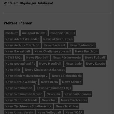
Wir feiern 10-jähriges Jubiläum!
Weitere Themen
me-läuft
me-sport INSIDE
me-sportSTUDIO
News Adventskalender
News aktive Herren
News Archiv - Triathlon
News Bachlauf
News Badminton
News Basketball
News Challange yourself
News Duathlon
NEWS FAQs
News Floorball
News Förderverein
News Fußball
News gesund und fit
News Handball
News Judo
News Karate
News Kids
News Kinderschutzkonzept
News Kinderschutzkonzept 2
News Leichtathletik
News Nordic Walking
News REHA
News Schach
News Schwimmen
News Schwimmen FAQs
News Schwimmen lernen
News Ski
News Süd-Shaolin
News Tanz und Trends
News Test
News Tischtennis
News Tischtennis Spielberichte
News Triathlon
News Unser Verein
News Volleyball
News YOGA