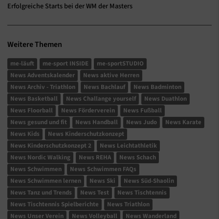
Erfolgreiche Starts bei der WM der Masters
Weitere Themen
me-läuft
me-sport INSIDE
me-sportSTUDIO
News Adventskalender
News aktive Herren
News Archiv - Triathlon
News Bachlauf
News Badminton
News Basketball
News Challange yourself
News Duathlon
News Floorball
News Förderverein
News Fußball
News gesund und fit
News Handball
News Judo
News Karate
News Kids
News Kinderschutzkonzept
News Kinderschutzkonzept 2
News Leichtathletik
News Nordic Walking
News REHA
News Schach
News Schwimmen
News Schwimmen FAQs
News Schwimmen lernen
News Ski
News Süd-Shaolin
News Tanz und Trends
News Test
News Tischtennis
News Tischtennis Spielberichte
News Triathlon
News Unser Verein
News Volleyball
News Wanderland