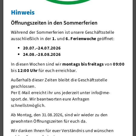
Mitgliedschaft: Unterbrechungen
Hinweis
J-Team
Derzeit kein Sport möglich oder auf dem Weg ins
Öffnungszeiten in den Sommerferien
Stellenangebote
Ausland?
Während der Sommerferien ist unsere Geschäftsstelle
Förderverein me-sport e.V.
ausschließlich in der
1.
und
6. Ferienwoche
geöffnet:
30.07.2017
Sponsoren
20.07.–24.07.2026
24.08.–28.08.2026
Mitgliederservice
Derzeit kein Sport möglich ?
In diesen Wochen sind wir
montags bis freitags
von
09:00
Aufgrund von persönlichen Gründen wie Krankheit (länger als 3
Verantwortung
bis
12:00 Uhr
für euch erreichbar.
Monate andauernd) oder Schwangerschaft ist ein Ruhen der
Mitgliedschaft für längstens 12 Monate
ab Antragstellung
Außerhalb dieser Zeiten bleibt die Geschäftsstelle
möglich. Gegen Vorlage eines ärztlichen Attestes wird die
geschlossen.
Beitragszahlung für den entsprechenden Zeitraum (beginnend ab
Per E-Mail erreicht ihr uns jederzeit unter info@me-
ersten des Folgemonats) ausgesetzt. Es erfolgt keine
sport.de. Wir beantworten eure Anfragen
Beitragsrückerstattung. Bereits geleistete Beiträge werden auf
schnellstmöglich.
die Beitragszahlung nach Ablauf der Freistellung angerechnet.
Ab Montag, den 31.08.2026, sind wir wieder zu den
gewohnten Öffnungszeiten für euch da.
Für 3-12 Monate im Ausland ?
Wir danken Ihnen für euer Verständnis und wünschen
Aufgrund eines beruflich oder schulisch bedingten