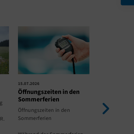
15.07.2026
14.07.2026
Öffnungszeiten in den
Sommerferi
Sommerferien
g
Am 20.07.2026
Öffnungszeiten in den
Sommerferien.
Sommerferien
R.
Schließung der
Sporthallen fi