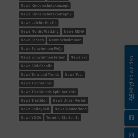
News Kinderschutzkonzept
News Kinderschutzkonzept 2
News Leichtathletik
News Nordic Walking
News REHA
News Schach
News Schwimmen
News Schwimmen FAQs
Mitglied werden!
News Schwimmen lernen
News Ski
News Süd-Shaolin
News Tanz und Trends
News Test
News Tischtennis
News Tischtennis Spielberichte
News Triathlon
News Unser Verein
News Volleyball
News Wanderland
News YOGA
Termine Startseite