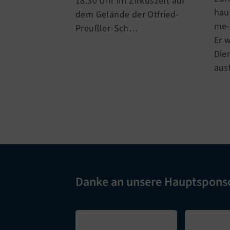
18.30 Uhr im Zirkuszelt auf
hau
dem Gelände der Otfried-
me-
Preußler-Sch…
Er 
Die
aus
Danke an unsere Hauptspons