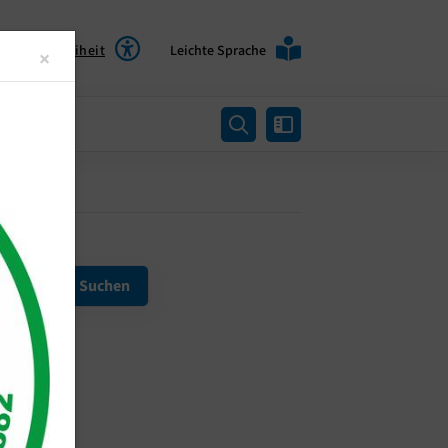
Barrierefreiheit
Leichte Sprache
Close
×
rtung