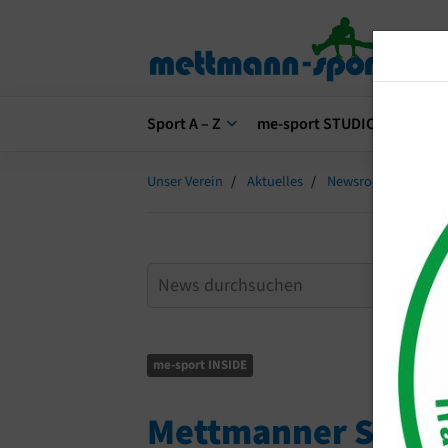
Sport A – Z
me-sport STUDIO
me-s
Unser Verein
Aktuelles
Newsroom
Mett
me-sport INSIDE
Mettmanner Sport