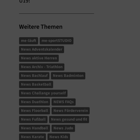
U19!
Weitere Themen
me-läuft
me-sportSTUDIO
News Adventskalender
News aktive Herren
News Archiv - Triathlon
News Bachlauf
News Badminton
News Basketball
News Challange yourself
News Duathlon
NEWS FAQs
News Floorball
News Förderverein
News Fußball
News gesund und fit
News Handball
News Judo
News Karate
News Kids