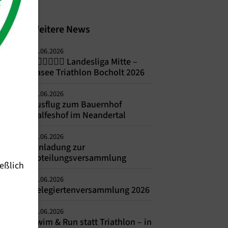
Weitere News
14.06.2026
🏊‍♀️🚴‍♀️🏃‍♀️ Landesliga Mitte –
Aasee Triathlon Bocholt 2026
09.06.2026
Ausflug zum Bauernhof
Halfeshof im Neandertal
05.06.2026
Einladung zur
Abteilungsversammlung
eßlich
01.06.2026
Delegiertenversammlung 2026
01.06.2026
Swim & Run statt Triathlon – in