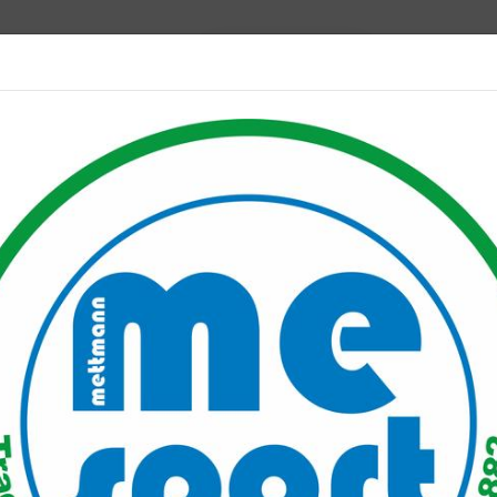
Mitglied werden
port PLUS
Unser Verein
Mitgliederservice
Verantwo
manner Sporttag
tag