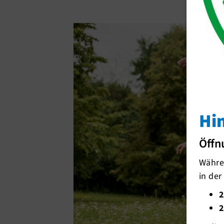
Hi
Öffn
Währen
in der
2
2