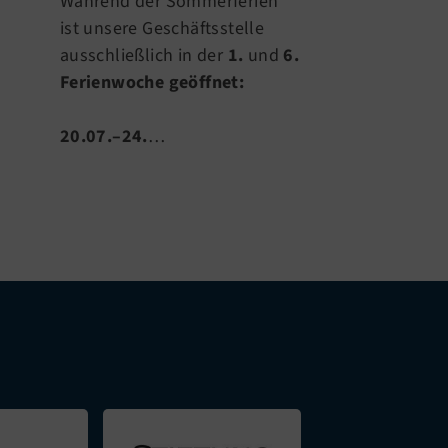
Während der Sommerferien
Sportangebote
ist unsere Geschäftsstelle
gewohnt statt.
ausschließlich in der
1.
und
6.
Ferienwoche geöffnet:
Statt…
20.07.–24.
…