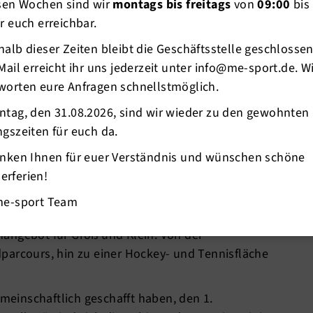
esen Wochen sind wir
montags bis freitags
von
09:00
bis
r euch erreichbar.
alb dieser Zeiten bleibt die Geschäftsstelle geschlosse
Mail erreicht ihr uns jederzeit unter info@me-sport.de. W
worten eure Anfragen schnellstmöglich.
r Sporttag
ntag, den 31.08.2026, sind wir wieder zu den gewohnten
 Mettmanner Sportvereine zum
1. Mettmanner
gszeiten für euch da.
.
anken Ihnen für euer Verständnis und wünschen schöne
ren die Sportvereine in Zusammenarbeit mit der
rferien!
eigen, warum ihre Sportarten begeistern – und
me-sport Team
angebot für Groß und Klein. Von der
parcours, hin zu einer Hockey- und Tennisfläche
emeinschaftlich geschafft haben, den 1.