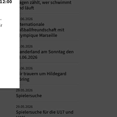
12:00
Hagen zählt, wer schwimmt
und läuft
n.
01.06.2026
Internationale
ir
Fußballfreundschaft mit
Olympique Marseille
01.06.2026
Wanderland am Sonntag den
28.06.2026
01.06.2026
Wir trauern um Hildegard
Döring
29.05.2026
Spielersuche
29.05.2026
Spielersuche für die U17 und