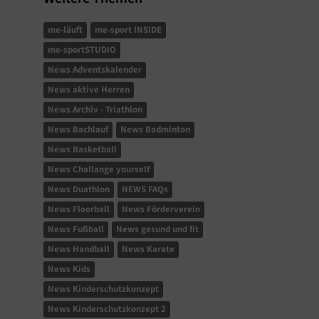
me-läuft
me-sport INSIDE
me-sportSTUDIO
News Adventskalender
News aktive Herren
News Archiv - Triathlon
News Bachlauf
News Badminton
News Basketball
News Challange yourself
News Duathlon
NEWS FAQs
News Floorball
News Förderverein
News Fußball
News gesund und fit
News Handball
News Karate
News Kids
News Kinderschutzkonzept
News Kinderschutzkonzept 2