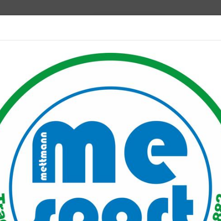
Mitglied werden
port PLUS
Unser Verein
Mitgliederservice
Verantwo
port-Judokas weiter auf Titelkurs
eiter auf Titelkurs