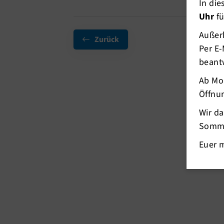
In di
Uhr
fü
Außerh
Zurück
Per E-
beant
Ab Mo
Öffnun
Wir d
Somme
Euer 