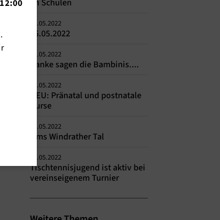
an Schulen
12:00
15.05.2022
15.05.2022
n.
ir
09.05.2022
Danke sagen die Bambinis....
09.05.2022
NEU: Pränatal und postnatale
Kurse
09.05.2022
Ums Windrather Tal
09.05.2022
Tischtennisjugend ist aktiv bei
vereinseigenem Turnier
Weitere Themen