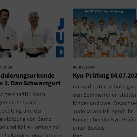
7.2024
08.07.2024
aduierungsurkunde
Kyu-Prüfung 04.07.20
 1. Dan Schwarzgurt
Am vorletzten Schultag vo
st geschafft!!! Nach
den Sommerferien stellte
erer intensiver
Kinder und zwei Erwachse
bereitung und der
Judoka von ME-Sport ihr
erstützung von Bernd
Können bei der Kyu-Prüfu
kel und Kalle Hartung mit
unter Beweis.
chließendem einwöchigen
Nac…