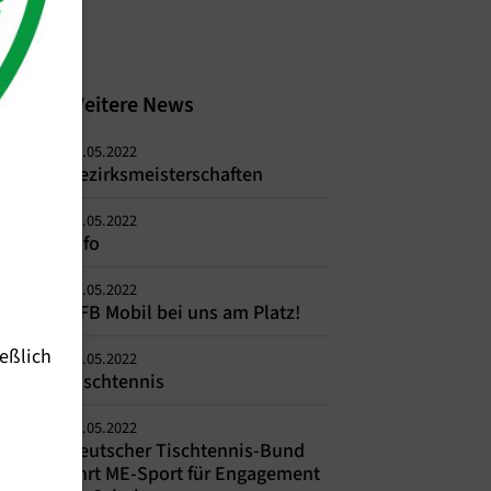
Weitere News
23.05.2022
Bezirksmeisterschaften
19.05.2022
Info
18.05.2022
DFB Mobil bei uns am Platz!
eßlich
16.05.2022
Tischtennis
16.05.2022
Deutscher Tischtennis-Bund
ehrt ME-Sport für Engagement