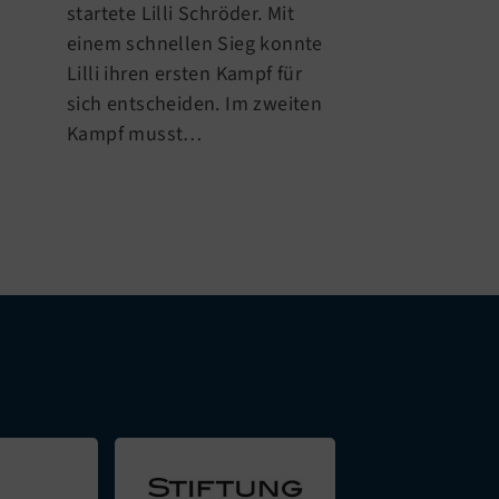
startete Lilli Schröder. Mit
(10) der Hera
einem schnellen Sieg konnte
Lilli ihren ersten Kampf für
sich entscheiden. Im zweiten
Kampf musst…