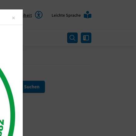
Barrierefreiheit
Leichte Sprache
Close
×
rtung