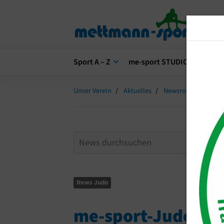
Sport A – Z
me-sport STUDIO
me-s
Unser Verein
Aktuelles
Newsroom
me-s
News Judo
me-sport-Judokas w