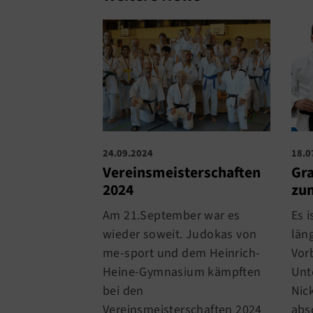
18.0
24.09.2024
Gr
Vereinsmeisterschaften
zum
2024
Es i
Am 21.September war es
läng
wieder soweit. Judokas von
Vor
me-sport und dem Heinrich-
Unt
Heine-Gymnasium kämpften
Nic
bei den
abs
Vereinsmeisterschaften 2024