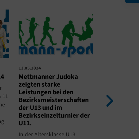
13.05.2024
13.05.2024
Kreiseinzel
24
Mettmanner Judoka
U13 & Kreise
zeigten starke
r
U11
Leistungen bei den
n 11
Bezirksmeisterschaften
Am Samstag ko
ne
der U13 und im
Judoka von m
Bezirkseinzelturnier der
wieder ihr Kön
ng
U11.
Beweis stellen.
In der Altersklasse U13
stellte sich Je