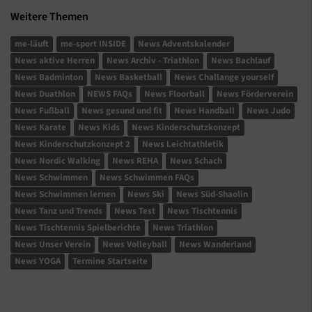
Weitere Themen
me-läuft
me-sport INSIDE
News Adventskalender
News aktive Herren
News Archiv - Triathlon
News Bachlauf
News Badminton
News Basketball
News Challange yourself
News Duathlon
NEWS FAQs
News Floorball
News Förderverein
News Fußball
News gesund und fit
News Handball
News Judo
News Karate
News Kids
News Kinderschutzkonzept
News Kinderschutzkonzept 2
News Leichtathletik
News Nordic Walking
News REHA
News Schach
News Schwimmen
News Schwimmen FAQs
News Schwimmen lernen
News Ski
News Süd-Shaolin
News Tanz und Trends
News Test
News Tischtennis
News Tischtennis Spielberichte
News Triathlon
News Unser Verein
News Volleyball
News Wanderland
News YOGA
Termine Startseite