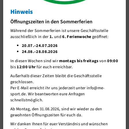
Kursänderung
Hinweis
J-Team
Outdoor Zumba nur noch am Donnerstag
Öffnungszeiten in den Sommerferien
Stellenangebote
Während der Sommerferien ist unsere Geschäftsstelle
Förderverein me-sport e.V.
ausschließlich in der
1.
und
6. Ferienwoche
geöffnet:
Sponsoren
20.07.–24.07.2026
24.08.–28.08.2026
Mitgliederservice
In diesen Wochen sind wir
montags bis freitags
von
09:00
Verantwortung
bis
12:00 Uhr
für euch erreichbar.
Außerhalb dieser Zeiten bleibt die Geschäftsstelle
geschlossen.
Per E-Mail erreicht ihr uns jederzeit unter info@me-
sport.de. Wir beantworten eure Anfragen
schnellstmöglich.
Ab Montag, den 31.08.2026, sind wir wieder zu den
gewohnten Öffnungszeiten für euch da.
27.10.2020
Wir danken Ihnen für euer Verständnis und wünschen