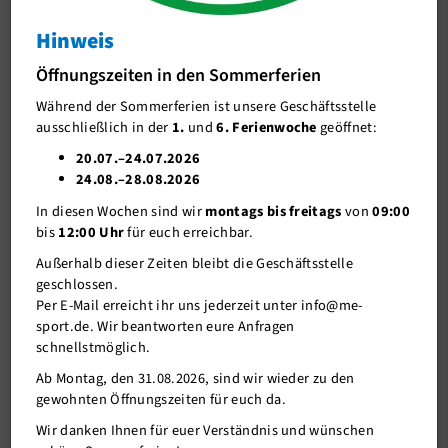
me-läuft
Hinweis
J-Team
In der Weihnachtswoche pausieren wir
Öffnungszeiten in den Sommerferien
Stellenangebote
und lassen das Jahr am 31.12. mit einem
Während der Sommerferien ist unsere Geschäftsstelle
kleinen Lauf im Neandertal ausklingen
Förderverein me-sport e.V.
ausschließlich in der
1.
und
6. Ferienwoche
geöffnet:
In der Weihnachtswoche pausieren wir und lassen das
Sponsoren
20.07.–24.07.2026
Jahr am 31.12. mit einem kleinen Lauf im Neandertal
24.08.–28.08.2026
Mitgliederservice
ausklingen
In diesen Wochen sind wir
montags bis freitags
von
09:00
Verantwortung
bis
12:00 Uhr
für euch erreichbar.
Außerhalb dieser Zeiten bleibt die Geschäftsstelle
geschlossen.
Per E-Mail erreicht ihr uns jederzeit unter info@me-
sport.de. Wir beantworten eure Anfragen
schnellstmöglich.
Ab Montag, den 31.08.2026, sind wir wieder zu den
gewohnten Öffnungszeiten für euch da.
Wir danken Ihnen für euer Verständnis und wünschen