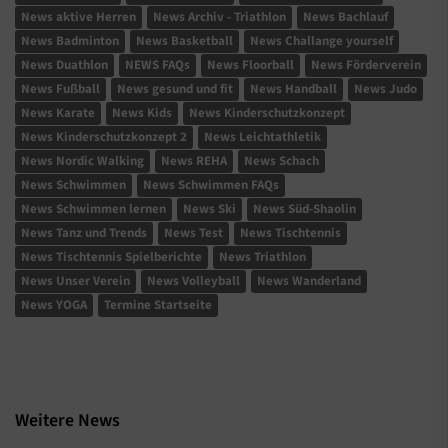
News aktive Herren
News Archiv - Triathlon
News Bachlauf
News Badminton
News Basketball
News Challange yourself
News Duathlon
NEWS FAQs
News Floorball
News Förderverein
News Fußball
News gesund und fit
News Handball
News Judo
News Karate
News Kids
News Kinderschutzkonzept
News Kinderschutzkonzept 2
News Leichtathletik
News Nordic Walking
News REHA
News Schach
News Schwimmen
News Schwimmen FAQs
News Schwimmen lernen
News Ski
News Süd-Shaolin
News Tanz und Trends
News Test
News Tischtennis
News Tischtennis Spielberichte
News Triathlon
News Unser Verein
News Volleyball
News Wanderland
News YOGA
Termine Startseite
Weitere News