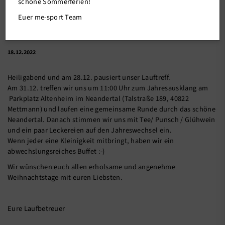
schöne Sommerferien!
Euer me-sport Team
18.12.2022
Heiligabend und am 28.12. pausiert unser Lauftreff.
Am 31.12. treffen wir uns um 11:00 Uhr zum Jahresausklang am
Parkplatz Altenheim im Neandertal (Talstraße 189, 40822
Mettmann) und laufen eine gemeinsame Runde durch das schöne
Neandertal. Danach stimmen wir uns mit Tee/ Punsch / Glühwein
und ein paar Leckereien auf den Jahreswechsel ein.
Wenn jeder eine Kleinigkeit mitbringt, haben wir ein
abwechslungsreiches Buffet :-)
Wir wünschen euch allen erholsame und angenehme
Weihnachtstage mit euren Liebsten.
Eure Laufbetreuer