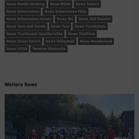
News Nordic Walking
News REHA
News Schach
News Schwimmen
News Schwimmen FAQs
News Schwimmen lernen
News Ski
News Süd-Shaolin
News Tanz und Trends
News Test
News Tischtennis
News Tischtennis Spielberichte
News Triathlon
News Unser Verein
News Volleyball
News Wanderland
News YOGA
Termine Startseite
Weitere News