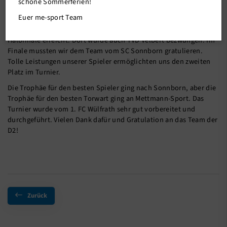
schöne Sommerferien!
den zweiten Platz im Turnier erreichen. Mit zwei Siegen (gegen
Euer me-sport Team
BW Langenberg und 1. FC Wülfrath 2) und einem Unentschieden
(gegen FC Stoppenberg) in der Gruppenphase wurde das
Halbfinale erreicht. Dort wurde auch TVD Velbert bezwungen. Im
Finale mussten wir dem Team vom SC Sonnborn gratulieren.
Tolle Leistungen unserer Spieler ermöglichten uns den zweiten
Platz im Turnier.
Die Trophäe für den besten Spieler ging nach Sonnborn, aber die
Trophäe für den besten Torwart ging an Mettmann-Sport. Das
Turnier wurde vom 1. FC Wülfrath sehr gut vorbereitet und
durchgeführt. Vielen Dank dafür und Gratulation an das Team der
D2!
Zurück