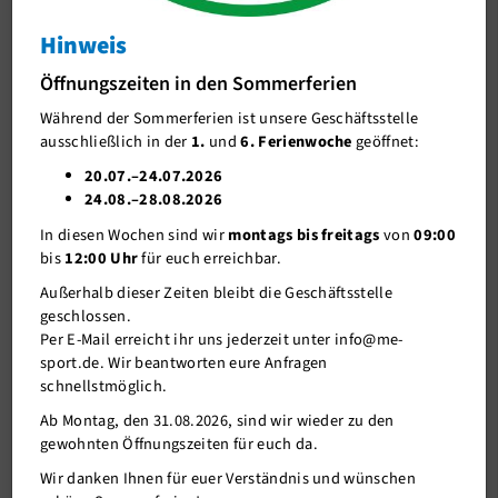
Hallenmasters 2025
Hinweis
J-Team
Öffnungszeiten in den Sommerferien
Stellenangebote
Während der Sommerferien ist unsere Geschäftsstelle
Förderverein me-sport e.V.
ausschließlich in der
1.
und
6. Ferienwoche
geöffnet:
Sponsoren
20.07.–24.07.2026
24.08.–28.08.2026
Mitgliederservice
In diesen Wochen sind wir
montags bis freitags
von
09:00
Verantwortung
bis
12:00 Uhr
für euch erreichbar.
Außerhalb dieser Zeiten bleibt die Geschäftsstelle
geschlossen.
Per E-Mail erreicht ihr uns jederzeit unter info@me-
sport.de. Wir beantworten eure Anfragen
schnellstmöglich.
Ab Montag, den 31.08.2026, sind wir wieder zu den
19.03.2025
gewohnten Öffnungszeiten für euch da.
Wir danken Ihnen für euer Verständnis und wünschen
Bei den Hallenmasters 2025 in Wülfrath konnte unser
D2-Team