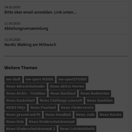
14.03.2025
Bitte über email anmelden. Link unten...
11.03.2025
Abteilungsversammlung
11.03.2025
Nordic Walking am Mittwoch
Weitere Themen
me-läuft
me-sport INSIDE
me-sportSTUDIO
News Adventskalender
News aktive Herren
News Archiv - Triathlon
News Bachlauf
News Badminton
News Basketball
News Challange yourself
News Duathlon
NEWS FAQs
News Floorball
News Förderverein
News gesund und fit
News Handball
News Judo
News Karate
News Kids
News Kinderschutzkonzept
News Kinderschutzkonzept 2
News Leichtathletik