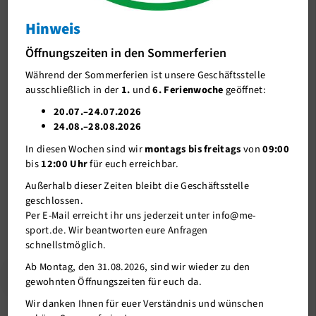
Hinweis
J-Team
Freitagsspecials im November- Jetzt
anmelden!
Öffnungszeiten in den Sommerferien
Stellenangebote
Freitagsspecials im November- Jetzt anmelden!
Während der Sommerferien ist unsere Geschäftsstelle
Förderverein me-sport e.V.
ausschließlich in der
1.
und
6. Ferienwoche
geöffnet:
Sponsoren
20.07.–24.07.2026
27.10.2022
24.08.–28.08.2026
Mitgliederservice
In diesen Wochen sind wir
montags bis freitags
von
09:00
Freue dich auf:
Verantwortung
bis
12:00 Uhr
für euch erreichbar.
Fr. 04.11. 18:30-19:30 Uhr
deepWork- Fullbody HIT Workout
mit
Außerhalb dieser Zeiten bleibt die Geschäftsstelle
Ulla
geschlossen.
Fr. 11.11. 18:00-19:00 Uhr
core & stability Workout
mit Angela
Per E-Mail erreicht ihr uns jederzeit unter info@me-
sport.de. Wir beantworten eure Anfragen
Fr. 18.11. 18:30-20:00 Uhr
90-Minuten Bootcamp
mit Nadine
schnellstmöglich.
Ab Montag, den 31.08.2026, sind wir wieder zu den
Zur Anmeldung
gewohnten Öffnungszeiten für euch da.
Wir danken Ihnen für euer Verständnis und wünschen