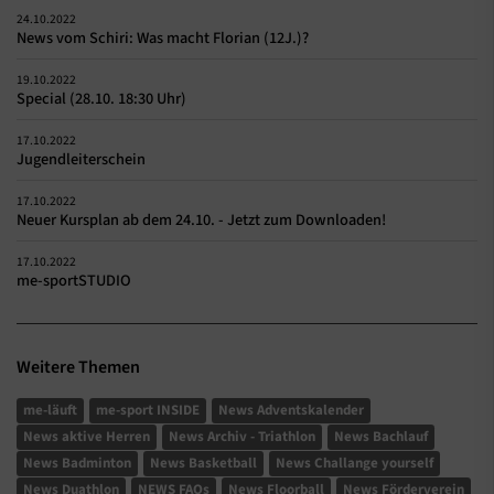
24.10.2022
News vom Schiri: Was macht Florian (12J.)?
19.10.2022
Special (28.10. 18:30 Uhr)
17.10.2022
Jugendleiterschein
17.10.2022
Neuer Kursplan ab dem 24.10. - Jetzt zum Downloaden!
17.10.2022
me-sportSTUDIO
Weitere Themen
me-läuft
me-sport INSIDE
News Adventskalender
News aktive Herren
News Archiv - Triathlon
News Bachlauf
News Badminton
News Basketball
News Challange yourself
News Duathlon
NEWS FAQs
News Floorball
News Förderverein