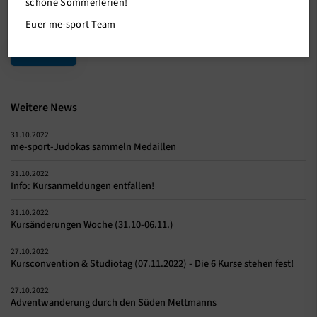
schöne Sommerferien!
Euer me-sport Team
Zurück
Weitere News
31.10.2022
me-sport-Judokas sammeln Medaillen
31.10.2022
Info: Kursanmeldungen entfallen!
31.10.2022
Kursänderungen Woche (31.10-06.11.)
27.10.2022
Kursconvention & Studiotag (07.11.2022) - Die 6 Kurse stehen fest!
27.10.2022
Adventwanderung durch den Süden Mettmanns