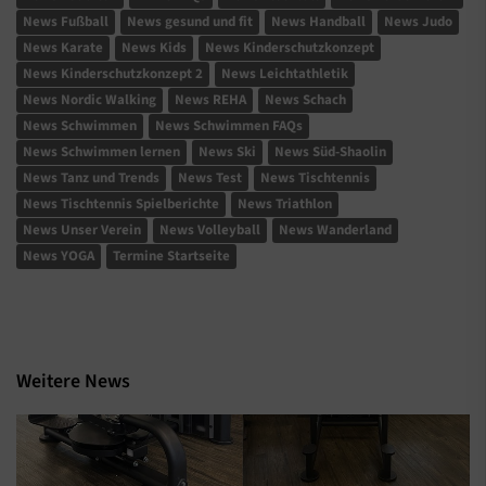
News Fußball
News gesund und fit
News Handball
News Judo
News Karate
News Kids
News Kinderschutzkonzept
News Kinderschutzkonzept 2
News Leichtathletik
News Nordic Walking
News REHA
News Schach
News Schwimmen
News Schwimmen FAQs
News Schwimmen lernen
News Ski
News Süd-Shaolin
News Tanz und Trends
News Test
News Tischtennis
News Tischtennis Spielberichte
News Triathlon
News Unser Verein
News Volleyball
News Wanderland
News YOGA
Termine Startseite
Weitere News