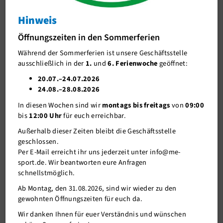
Hinweis
J-Team
Einladung zur Fachbereichsversammlung
KIDS
Öffnungszeiten in den Sommerferien
Stellenangebote
Einladung zur Fachbereichsversammlung KIDS
Während der Sommerferien ist unsere Geschäftsstelle
Förderverein me-sport e.V.
ausschließlich in der
1.
und
6. Ferienwoche
geöffnet:
Sponsoren
20.07.–24.07.2026
24.08.–28.08.2026
Mitgliederservice
In diesen Wochen sind wir
montags bis freitags
von
09:00
Verantwortung
bis
12:00 Uhr
für euch erreichbar.
Außerhalb dieser Zeiten bleibt die Geschäftsstelle
geschlossen.
Per E-Mail erreicht ihr uns jederzeit unter info@me-
sport.de. Wir beantworten eure Anfragen
schnellstmöglich.
Ab Montag, den 31.08.2026, sind wir wieder zu den
gewohnten Öffnungszeiten für euch da.
Wir danken Ihnen für euer Verständnis und wünschen