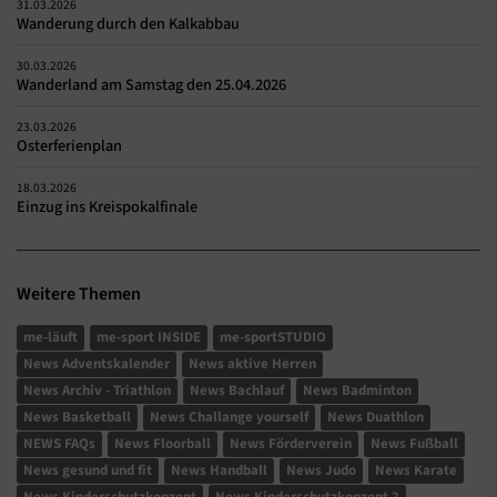
31.03.2026
Wanderung durch den Kalkabbau
30.03.2026
Wanderland am Samstag den 25.04.2026
23.03.2026
Osterferienplan
18.03.2026
Einzug ins Kreispokalfinale
Weitere Themen
me-läuft
me-sport INSIDE
me-sportSTUDIO
News Adventskalender
News aktive Herren
News Archiv - Triathlon
News Bachlauf
News Badminton
News Basketball
News Challange yourself
News Duathlon
NEWS FAQs
News Floorball
News Förderverein
News Fußball
News gesund und fit
News Handball
News Judo
News Karate
News Kinderschutzkonzept
News Kinderschutzkonzept 2