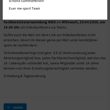
schöne Sommerferien!
07.04.2026
Euer me-sport Team
Hiermit laden wir Euch recht herzlich zur
Fachbereichsversammlung KIDS
am
Mittwoch, 29.04.2026, um
19.00 Uhr
als Videokonferenz via Teams.
Sollte euch die Mail mit dem Link zur Videokonferenz nicht
erreichen, könnt ihr diesen gerne per Mail unter korekt@me-
sport.de nachfordern.
Teilnahmeberechtigt sind gem. § 9 (2) Vereinssatzung jedes
Abteilungsmitglied bzw. jedes Fachbereichsmitglied, welches das
14. Lebensjahr vollendet hat, sowie Mitglieder unter 14 Jahre
können von ihren Erziehungsberechtigten vertreten werden.
Einladung & Tagesordnung
Zurück