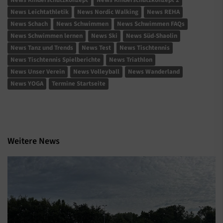
News Leichtathletik
News Nordic Walking
News REHA
News Schach
News Schwimmen
News Schwimmen FAQs
News Schwimmen lernen
News Ski
News Süd-Shaolin
News Tanz und Trends
News Test
News Tischtennis
News Tischtennis Spielberichte
News Triathlon
News Unser Verein
News Volleyball
News Wanderland
News YOGA
Termine Startseite
Weitere News