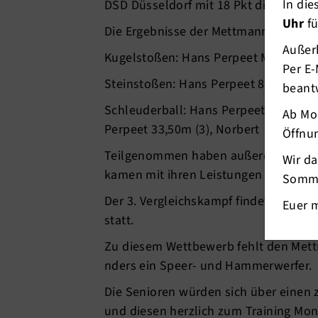
In di
DSD Düsseldorf mit 18 Pkt die Nase vo
Uhr
fü
Die Ergebnisse der Mettmanner und di
Außerh
Kugelstoßen: Hans Perpeet M65 10,27m
Per E-
Steinstoßen: Hans Perpeet 8,61m (1),
beant
Schleuderball: Hans Perpeet 39,50m (2
Ab Mo
Perpeet 33,50m (3), Norbert 31,00m (5
Öffnun
Teilgenommen haben außerdem Edgar 
Wir d
kamen mit ihren Leistungen nicht in d
Somme
Der 3. Vergleichskampf findet am 01
Euer 
statt.
Zu diesem Wettbewerb fehlt den Met
nders ein Speer- und Hammerwerfer.
Die Senioren würden sich über einen zu
und diesen herzlich zum Training Mon