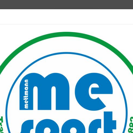
Mitglied werden
port PLUS
Unser Verein
Mitgliederservice
Verantwo
Steinstoßer vom Neandertal waren nicht zu schlagen
om Neandertal waren