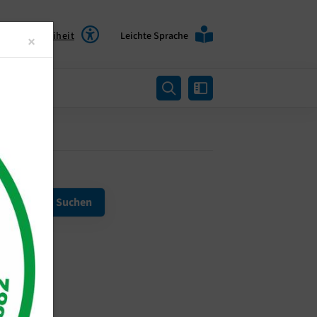
Barrierefreiheit
Leichte Sprache
Close
×
rtung