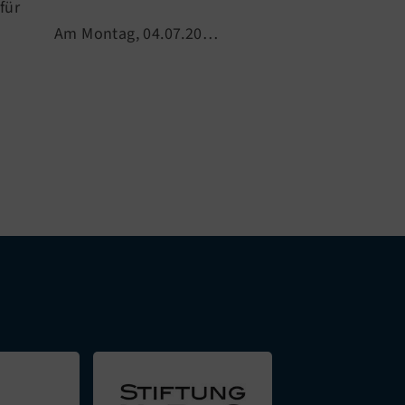
für
Leichtathletik
statt.
Am Montag, 04.07.20…
Das Daumendrü
gelo…