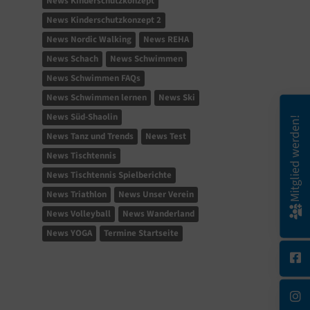
News Kinderschutzkonzept
News Kinderschutzkonzept 2
News Nordic Walking
News REHA
News Schach
News Schwimmen
News Schwimmen FAQs
News Schwimmen lernen
News Ski
News Süd-Shaolin
Mitglied werden!
News Tanz und Trends
News Test
News Tischtennis
News Tischtennis Spielberichte
News Triathlon
News Unser Verein
News Volleyball
News Wanderland
News YOGA
Termine Startseite