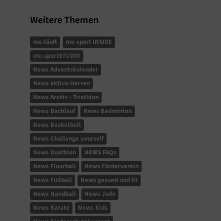
Weitere Themen
me-läuft
me-sport INSIDE
me-sportSTUDIO
News Adventskalender
News aktive Herren
News Archiv - Triathlon
News Bachlauf
News Badminton
News Basketball
News Challange yourself
News Duathlon
NEWS FAQs
News Floorball
News Förderverein
News Fußball
News gesund und fit
News Handball
News Judo
News Karate
News Kids