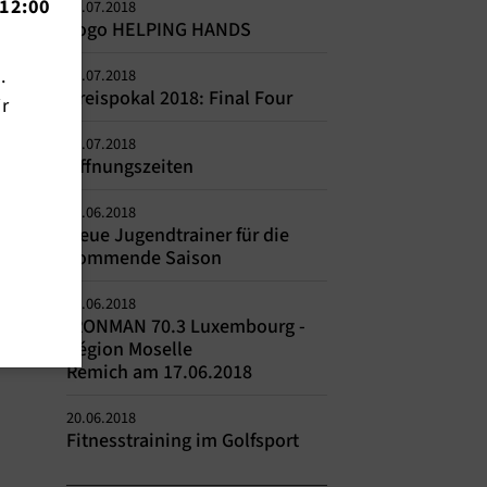
12:00
16.07.2018
Logo HELPING HANDS
n.
04.07.2018
Kreispokal 2018: Final Four
ir
02.07.2018
Öffnungszeiten
27.06.2018
Neue Jugendtrainer für die
kommende Saison
26.06.2018
IRONMAN 70.3 Luxembourg -
Région Moselle
Remich am 17.06.2018
20.06.2018
Fitnesstraining im Golfsport