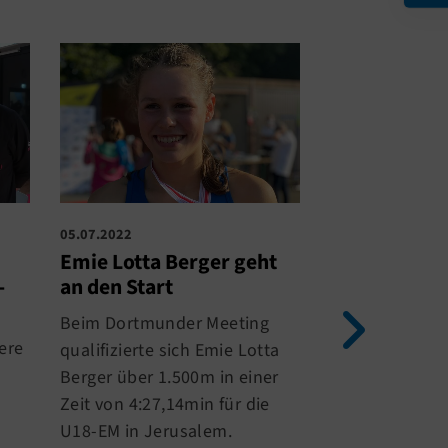
05.07.2022
07.09.2021
Emie Lotta Berger geht
Erfolgreich
-
an den Start
Jugendmeist
für me-spor
Beim Dortmunder Meeting
ere
Am vergangen
qualifizierte sich Emie Lotta
Wochenende (0
Berger über 1.500m in einer
fanden die De
Zeit von 4:27,14min für die
Jugendmeister
U18-EM in Jerusalem.