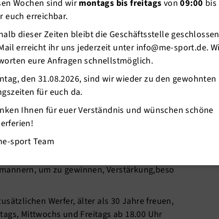
esen Wochen sind wir
montags bis freitags
von
09:00
bis
rne hatte.
r euch erreichbar.
e Platzierungen:
alb dieser Zeiten bleibt die Geschäftsstelle geschlosse
 (2), Norbert Brinkhues M65 9,14m (4);
Mail erreicht ihr uns jederzeit unter info@me-sport.de. W
 Wolfgang Busch M80 8,40m (2);
worten eure Anfragen schnellstmöglich.
), Norbert Brinkhues 38,50m (3); Ballwurf: Hans
ntag, den 31.08.2026, sind wir wieder zu den gewohnten
).
gszeiten für euch da.
Küchler M 80 und Joachim Granz M 75. Beide
anken Ihnen für euer Verständnis und wünschen schöne
ie Wertung.
rferien!
.09.2018 in Mettmann auf der Sportanlage am HHG
me-sport Team
tmannern, um zu gewinnen, Verstärkung,beso
sätzlichen Werfer, älter als 30 Jahre freuen,
tags, Mittwochs und Freitags ab 18.00 Uhr