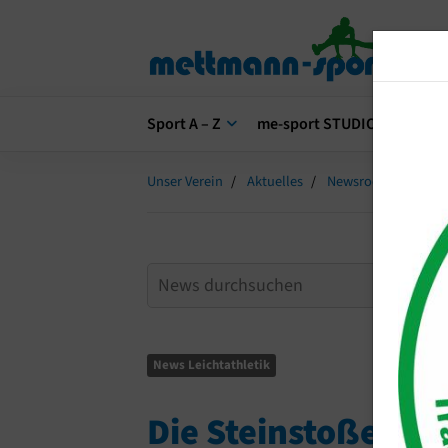
Sport A – Z
me-sport STUDIO
me-s
Unser Verein
Aktuelles
Newsroom
Die 
News Leichtathletik
Die Steinstoßer v