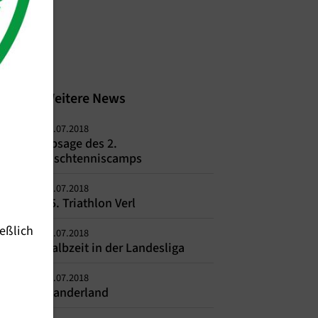
Weitere News
23.07.2018
Absage des 2.
Tischtenniscamps
20.07.2018
15. Triathlon Verl
eßlich
19.07.2018
Halbzeit in der Landesliga
18.07.2018
Wanderland