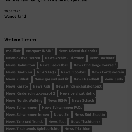
Hauptversammlung 2020 - Melde dich jetzt an!
20.07.2020
Wanderland
Weitere Themen
me-läuft
me-sport INSIDE
News Adventskalender
News aktive Herren
News Archiv - Triathlon
News Bachlauf
News Badminton
News Basketball
News Challange yourself
News Duathlon
NEWS FAQs
News Floorball
News Förderverein
News Fußball
News gesund und fit
News Handball
News Judo
News Karate
News Kids
News Kinderschutzkonzept
News Kinderschutzkonzept 2
News Leichtathletik
News Nordic Walking
News REHA
News Schach
News Schwimmen
News Schwimmen FAQs
News Schwimmen lernen
News Ski
News Süd-Shaolin
News Tanz und Trends
News Test
News Tischtennis
News Tischtennis Spielberichte
News Triathlon