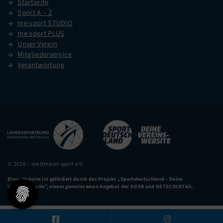
Startseite
Sport A – Z
me-sport STUDIO
me-sport PLUS
Unser Verein
Mitgliederservice
Verantwortung
© 2026 – mettmann-sport e.V.
Diese Website ist gefördert durch das Projekt
„Sportdeutschland – Deine
Vereinswebsite”
, einem gemeinsamen Angebot des DOSB und NETZCOCKTAIL.