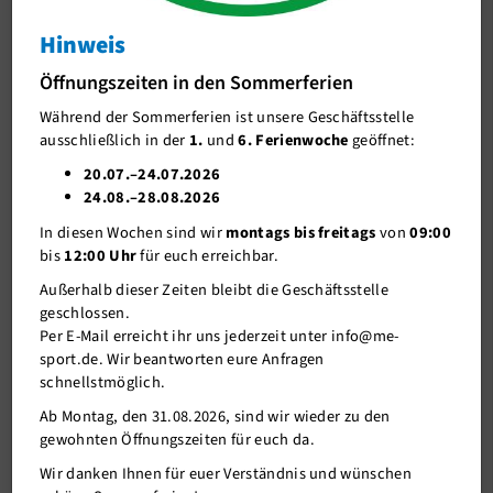
Hinweis
J-Team
Dein Sommer-Special: Treue-Aktion ,
Workshops & mehr
Öffnungszeiten in den Sommerferien
Stellenangebote
Dein Sommer-Special: Treue-Aktion , Workshops &
Während der Sommerferien ist unsere Geschäftsstelle
Förderverein me-sport e.V.
mehr
ausschließlich in der
1.
und
6. Ferienwoche
geöffnet:
Sponsoren
20.07.–24.07.2026
24.08.–28.08.2026
Mitgliederservice
In diesen Wochen sind wir
montags bis freitags
von
09:00
Verantwortung
bis
12:00 Uhr
für euch erreichbar.
Außerhalb dieser Zeiten bleibt die Geschäftsstelle
geschlossen.
Per E-Mail erreicht ihr uns jederzeit unter info@me-
sport.de. Wir beantworten eure Anfragen
schnellstmöglich.
Ab Montag, den 31.08.2026, sind wir wieder zu den
gewohnten Öffnungszeiten für euch da.
Wir danken Ihnen für euer Verständnis und wünschen