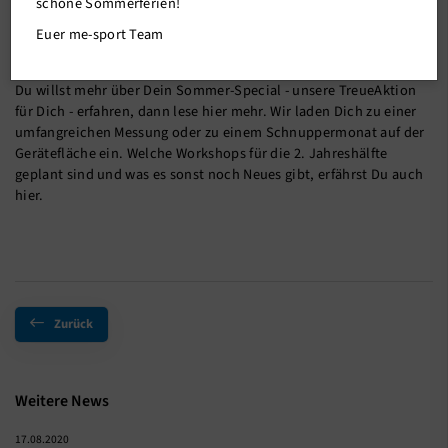
schöne Sommerferien!
Euer me-sport Team
03.08.2020
Du willst mehr über Dein Sommer-Special - unsere TreueAktion
für Dich - erfahren, dann lese hier mehr. Wir laden Dich zu einer
umfangreichen Messung oder zu einem Schnuppermonat auf der
Gerätefläche ein. Welche Workshops für die 2. Jahreshälfte
geplant sind und was es sonst noch Neues gibt, erfährst Du auch
hier.
Zurück
Weitere News
17.08.2020