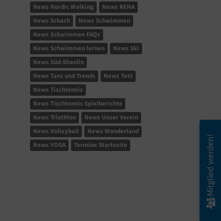
News Nordic Walking
News REHA
News Schach
News Schwimmen
News Schwimmen FAQs
News Schwimmen lernen
News Ski
News Süd-Shaolin
News Tanz und Trends
News Test
News Tischtennis
News Tischtennis Spielberichte
News Triathlon
News Unser Verein
News Volleyball
News Wanderland
Mitglied werden!
News YOGA
Termine Startseite