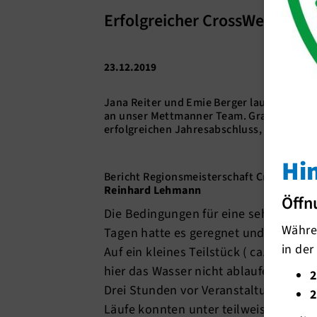
Erfolgreicher CrossWettbew
23.12.2019
Jana Reiter und Emie Berger laufen in der
an unser Mettmanner Team. Gratulation an
erfolgreichen Jahresabschluss, der auf M
Hi
Bericht Regionsmeisterschaft Crosslauf a
Reinhard Lehmann
Öffn
Die Bedingungen für eine sehr anspru
Währen
Tagen hatte es geregnet und der Unte
in der
Auf ein kleines Teilstück ( ca. 80 m p
hier das Wasser nicht ablaufen konnte
2
Drei Stunden vor Veranstaltungsbegi
2
Läufe konnten unter teilweise blauem