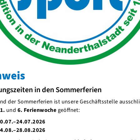
erb zum Jahresende
 Einzelwertung auf den 1. Platz. Außerdem ging Gold
 alle Athleten/Athletinnen und die Trainer zu diesem
ehr in 2020 gespannt macht.
nweis
m 15.12.2019/
Freitag, 20. Dezember 2019 09:40 /
ungszeiten in den Sommerferien
chsvolle Cross-Strecke waren gegeben. Seit
d der Sommerferien ist unsere Geschäftsstelle ausschli
rgrund war auf den Rasenteilen gut aufgeweicht.
1.
und
6. Ferienwoche
geöffnet:
ro Runde ) musste leider verzichtet werden, da
.
0.07.–24.07.2026
nn machte der Regen mal eine Pause und die
4.08.–28.08.2026
 Himmel stattfinden. Allerdings waren die