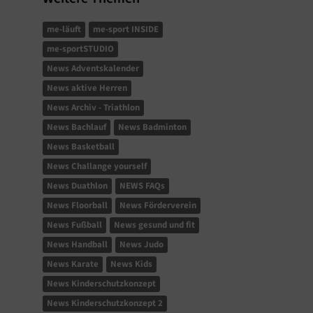
me-läuft
me-sport INSIDE
me-sportSTUDIO
News Adventskalender
News aktive Herren
News Archiv - Triathlon
News Bachlauf
News Badminton
News Basketball
News Challange yourself
News Duathlon
NEWS FAQs
News Floorball
News Förderverein
News Fußball
News gesund und fit
News Handball
News Judo
News Karate
News Kids
News Kinderschutzkonzept
News Kinderschutzkonzept 2