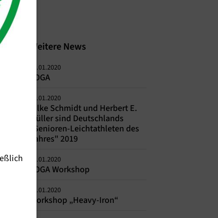
Weitere News
19.01.2020
YOGA
15.01.2020
Silke Schmidt und Herbert E.
Müller sind Deutschlands
"Senioren-Leichtathleten des
Jahres" 2019
eßlich
11.01.2020
YOGA Workshop
06.01.2020
Workshop „Heavy-Iron“