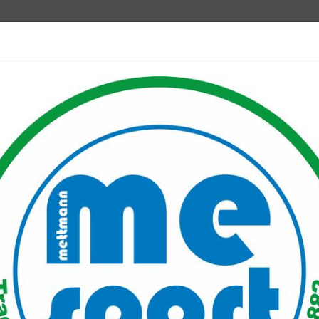
Mitglied werden
port PLUS
Unser Verein
Mitgliederservice
Verantwo
slauf