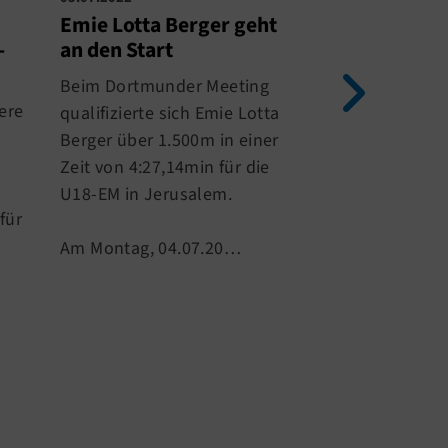
Emie Lotta Berger geht
Erfolgreich
-
an den Start
Jugendmeist
für me-spor
Beim Dortmunder Meeting
ere
Am vergangen
qualifizierte sich Emie Lotta
Wochenende (0
Berger über 1.500m in einer
fanden die De
Zeit von 4:27,14min für die
Jugendmeister
U18-EM in Jerusalem.
für
Leichtathletik
statt.
Am Montag, 04.07.20…
Das Daumendrü
gelo…