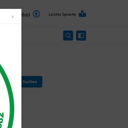
Barrierefreiheit
Leichte Sprache
Close
×
rtung