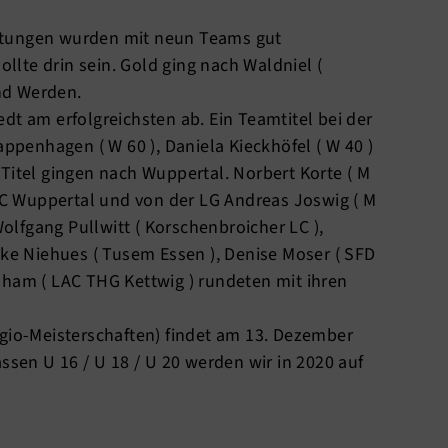
rtungen wurden mit neun Teams gut
lte drin sein. Gold ging nach Waldniel (
nd Werden.
dt am erfolgreichsten ab. Ein Teamtitel bei der
appenhagen ( W 60 ), Daniela Kieckhöfel ( W 40 )
Titel gingen nach Wuppertal. Norbert Korte ( M
 LC Wuppertal und von der LG Andreas Joswig ( M
Wolfgang Pullwitt ( Korschenbroicher LC ),
lke Niehues ( Tusem Essen ), Denise Moser ( SFD
aham ( LAC THG Kettwig ) rundeten mit ihren
egio-Meisterschaften) findet am 13. Dezember
ssen U 16 / U 18 / U 20 werden wir in 2020 auf