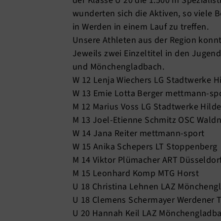
der Klasse U 20 die 1.500 m Spezialist
wunderten sich die Aktiven, so viele
in Werden in einem Lauf zu treffen.
Unsere Athleten aus der Region konnt
Jeweils zwei Einzeltitel in den Juge
und Mönchengladbach.
W 12 Lenja Wiechers LG Stadtwerke H
W 13 Emie Lotta Berger mettmann-sp
M 12 Marius Voss LG Stadtwerke Hild
M 13 Joel-Etienne Schmitz OSC Waldn
W 14 Jana Reiter mettmann-sport
W 15 Anika Schepers LT Stoppenberg
M 14 Viktor Plümacher ART Düsseldor
M 15 Leonhard Komp MTG Horst
U 18 Christina Lehnen LAZ Möncheng
U 18 Clemens Schermayer Werdener 
U 20 Hannah Keil LAZ Mönchengladb