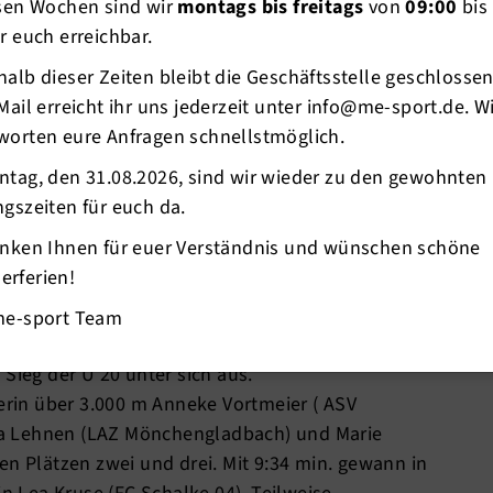
esen Wochen sind wir
montags bis freitags
von
09:00
bis
r euch erreichbar.
erschöpft und meist glücklich das Ziel.
alb dieser Zeiten bleibt die Geschäftsstelle geschlosse
und es kamen noch einige hinzu ) der Deutschen
Mail erreicht ihr uns jederzeit unter info@me-sport.de. W
 sorgten für schnelle Rennen.
worten eure Anfragen schnellstmöglich.
ropameister ( 3.000 m Hindernis ) Frederik
t/Ziel-Sieg in 16:03 min.. Bei einem
ntag, den 31.08.2026, sind wir wieder zu den gewohnten
tzte Steffen Uliczka ( TSV Kronshagen –
gszeiten für euch da.
r 3.000 m Hindernis ) die Gelegenheit eines
anken Ihnen für euer Verständnis und wünschen schöne
er Zweiter des Hauptlaufs.
rferien!
ich knapp achtzig Athleten dem Starter. Das
gen, da man heil aus dem Gedränge kommen
me-sport Team
 aus Myhl (Platz 5 bzw. 2 in Deutschland über 800
 Sieg der U 20 unter sich aus.
terin über 3.000 m Anneke Vortmeier ( ASV
tina Lehnen (LAZ Mönchengladbach) und Marie
en Plätzen zwei und drei. Mit 9:34 min. gewann in