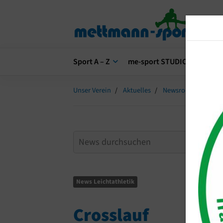
Sport A – Z
me-sport STUDIO
me-s
Unser Verein
Aktuelles
Newsroom
Cros
News Leichtathletik
Crosslauf