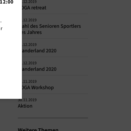
12:00
23.12.2019
YOGA retreat
n.
16.12.2019
Wahl des Senioren Sportlers
ir
des Jahres
09.12.2019
Wanderland 2020
09.12.2019
Wanderland 2020
30.11.2019
YOGA Workshop
30.11.2019
Aktion
Weitere Themen