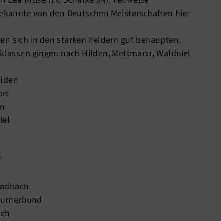
in Lea Kruse (FC Schalke 04). Teilweise
 Bekannte von den Deutschen Meisterschaften hier
en sich in den starken Feldern gut behaupten.
ndklassen gingen nach Hilden, Mettmann, Waldniel
ilden
ort
en
iel
f
ladbach
Turnerbund
ach