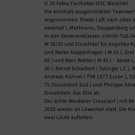
U 20 Fabio Faulhaber OSC Waldniel
Die erstmals ausgerichteten Teamwe
angenommen. Etwas Luft nach oben sol
zweimal ), Mettmann, Stoppenberg u
In den Seniorenklassen schnitt TuS Oe
W 30/35 und Einzeltitel für Angelika K
und Maike Kappenhagen ( W 35 ). Drei 
65 ) und Marc Walter ( M 45 ) – beide
50 ). Bernd Scharbert ( Solinger LC ), 
Andreas Kühnel ( TVK 1877 Essen ), Si
75 Düsseldorf-Süd ) und Philippe Abr
Einzeltiteln das Bild ab.
Der achte Werdener Crosslauf ( mit R
2020 wieder im Löwental statt. Die Kla
zwei Läufe aufteilen.