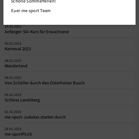
schöne Sommerferien!
Euer me-sport Team
Weitere News
14.02.2023
Anfänger-Ski-Kurs für Erwachsene
09.02.2023
Karneval 2023
08.02.2023
Wanderland
08.02.2023
Von Schöller durch den Osterholzer Busch
06.02.2023
Schloss Landsberg
01.02.2023
me-sport-Judokas starten durch
26.01.2023
me-sportPLUS