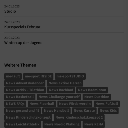
24.01.2023
Studio
24.01.2023
Kursspecials Februar
23.01.2023
Wintercup der Jugend
Weitere Themen
me-läuft
me-sport INSIDE
me-sportSTUDIO
News Adventskalender
News aktive Herren
News Archiv - Triathlon
News Bachlauf
News Badminton
News Basketball
News Challange yourself
News Duathlon
NEWS FAQs
News Floorball
News Förderverein
News Fußball
News gesund und fit
News Handball
News Karate
News Kids
News Kinderschutzkonzept
News Kinderschutzkonzept 2
News Leichtathletik
News Nordic Walking
News REHA