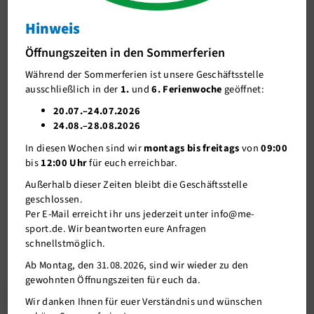
Bronze-Quartett
Hinweis
J-Team
Bronze-Quartett
Öffnungszeiten in den Sommerferien
Stellenangebote
Während der Sommerferien ist unsere Geschäftsstelle
Förderverein me-sport e.V.
06.02.2023
ausschließlich in der
1.
und
6. Ferienwoche
geöffnet:
Sponsoren
20.07.–24.07.2026
Bei den Bezirksmeisterschaften in Neuss erkämpften in der U 11 (
24.08.–28.08.2026
Mitgliederservice
Bild v. rechts) Emily Schröder,Tamina Avveduto und Florian Bilk
In diesen Wochen sind wir
montags bis freitags
von
09:00
jeweils den 3.Platz. In der U 15 gab es ebenfalls Bronze für Ruslan
Verantwortung
bis
12:00 Uhr
für euch erreichbar.
Kehl und damit auch die Qualifizierung zu den Westdeutschen
Einzelmeisterschaften.
Außerhalb dieser Zeiten bleibt die Geschäftsstelle
geschlossen.
Per E-Mail erreicht ihr uns jederzeit unter info@me-
sport.de. Wir beantworten eure Anfragen
schnellstmöglich.
Ab Montag, den 31.08.2026, sind wir wieder zu den
gewohnten Öffnungszeiten für euch da.
Zurück
Wir danken Ihnen für euer Verständnis und wünschen