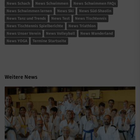
News Schach
News Schwimmen
News Schwimmen FAQs
News Schwimmen lernen
News Ski
News Süd-Shaolin
News Tanz und Trends
News Test
News Tischtennis
News Tischtennis Spielberichte
News Triathlon
News Unser Verein
News Volleyball
News Wanderland
News YOGA
Termine Startseite
Weitere News