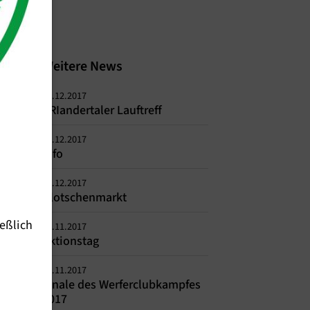
Weitere News
11.12.2017
TRIandertaler Lauftreff
11.12.2017
Info
01.12.2017
Blotschenmarkt
eßlich
29.11.2017
Aktionstag
21.11.2017
Finale des Werferclubkampfes
2017