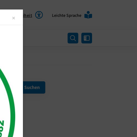
Barrierefreiheit
Leichte Sprache
Close
×
rtung