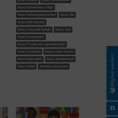
News Schach
News Schwimmen
News Schwimmen FAQs
News Schwimmen lernen
News Ski
News Süd-Shaolin
News Tanz und Trends
News Test
News Tischtennis
News Tischtennis Spielberichte
News Triathlon
News Unser Verein
Mitglied werden!
News Volleyball
News Wanderland
News YOGA
Termine Startseite