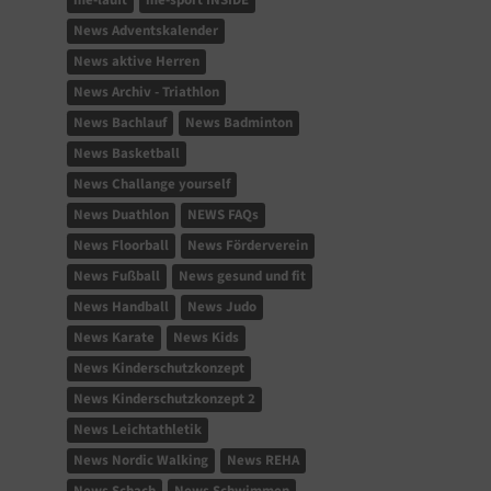
me-läuft
me-sport INSIDE
News Adventskalender
News aktive Herren
News Archiv - Triathlon
News Bachlauf
News Badminton
News Basketball
News Challange yourself
News Duathlon
NEWS FAQs
News Floorball
News Förderverein
News Fußball
News gesund und fit
News Handball
News Judo
News Karate
News Kids
News Kinderschutzkonzept
News Kinderschutzkonzept 2
News Leichtathletik
News Nordic Walking
News REHA