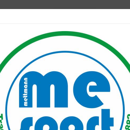
Mitglied werden
port PLUS
Unser Verein
Mitgliederservice
Verantwo
onstag