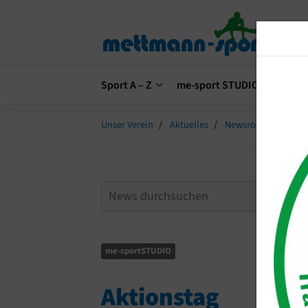
Sport A – Z
me-sport STUDIO
me-s
Unser Verein
Aktuelles
Newsroom
Akti
me-sportSTUDIO
Aktionstag