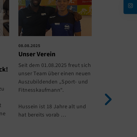
08.08.2025
04.07.2025
Unser Verein
Studio-Upda
Seit dem 01.08.2025 freut sich
Studio-Update
ck!
unser Team über einen neuen
Auszubildenden „Sport- und
Gute Neuigkeit
zu
Fitnesskaufmann“.
Kraft- & Ausda
t
Hussein ist 18 Jahre alt und
Dank der großa
ine
hat bereits vorab …
Unterstützung
Fördervereins 
endlich die n