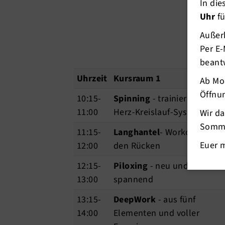
In di
Uhr
fü
Außerh
Per E-
beant
Uhrzeit
Kursraum 1
Ab Mo
Öffnun
10:15-
Spinning
- trainiere Dein
11:00
Herz-Kreislauf-System
Wir d
Somme
11:15-
Langhantel
- Workout für
Euer 
12:00
den Rücken
12:15-
Piloxing
- neu und
13:00
spannend
13:15-
DeepWork
- aus fünf
14:00
Elementen und voller