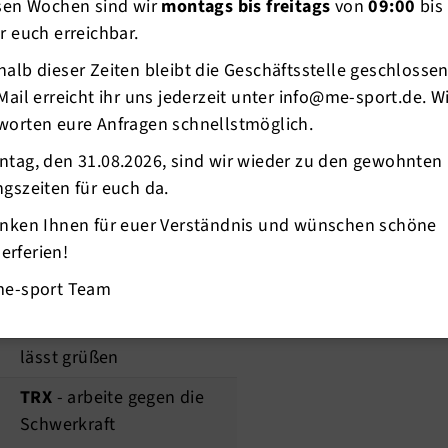
esen Wochen sind wir
montags bis freitags
von
09:00
bis
r euch erreichbar.
alb dieser Zeiten bleibt die Geschäftsstelle geschlosse
Mail erreicht ihr uns jederzeit unter info@me-sport.de. W
worten eure Anfragen schnellstmöglich.
Kursraum 2
ntag, den 31.08.2026, sind wir wieder zu den gewohnten
gszeiten für euch da.
Rücken fit
- Starkes für
Deine Rückseite
anken Ihnen für euer Verständnis und wünschen schöne
rferien!
DrumsAlive
- dynamisch,
me-sport Team
rhythmisch, motivierend
ZUMBA
- Südamerika
lässt grüßen
TRX
- arbeite gegen die
Schwerkraft