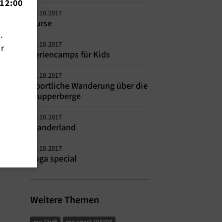
12:00
27.10.2017
Kurse
n.
23.10.2017
ir
Feriencamps für Kids
16.10.2017
Sportliche Wanderung über die
Wupperberge
16.10.2017
Wanderland
09.10.2017
Yoga special
Weitere Themen