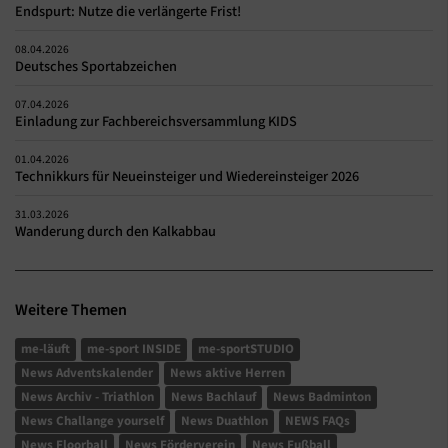
Endspurt: Nutze die verlängerte Frist!
08.04.2026
Deutsches Sportabzeichen
07.04.2026
Einladung zur Fachbereichsversammlung KIDS
01.04.2026
Technikkurs für Neueinsteiger und Wiedereinsteiger 2026
31.03.2026
Wanderung durch den Kalkabbau
Weitere Themen
me-läuft
me-sport INSIDE
me-sportSTUDIO
News Adventskalender
News aktive Herren
News Archiv - Triathlon
News Bachlauf
News Badminton
News Challange yourself
News Duathlon
NEWS FAQs
News Floorball
News Förderverein
News Fußball