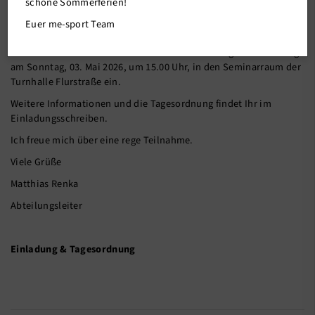
schöne Sommerferien!
Euer me-sport Team
Liebe Mitglieder der Basketball-Abteilung,
hiermit lade ich Euch recht herzlich zur Abteilungsversammlung
am Sonntag, 03. Mai 2026, um 15.00 Uhr, in den Seminarraum der
Turnhalle Flurstraße ein.
Weitere Informationen und die Tagesordnung findet Ihr im
Einladungsschreiben.
Ich freue mich über eine rege Teilnahme.
Viele Grüße
Matthias Renka
Abteilungsleiter
Einladung & Tagesordnung