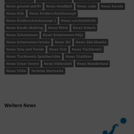
News gesund und fit
News Handball
News Judo
News Karate
News Kids
News Kinderschutzkonzept
News Kinderschutzkonzept 2
News Leichtathletik
News Nordic Walking
News REHA
News Schach
News Schwimmen
News Schwimmen FAQs
News Schwimmen lernen
News Ski
News Süd-Shaolin
News Tanz und Trends
News Test
News Tischtennis
News Tischtennis Spielberichte
News Triathlon
News Unser Verein
News Volleyball
News Wanderland
News YOGA
Termine Startseite
Weitere News