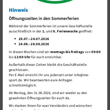
Hinweis
J-Team
Abteilungsversammlung Basketball 2026
Öffnungszeiten in den Sommerferien
Stellenangebote
Sonntag, 03. Mai 2026
Während der Sommerferien ist unsere Geschäftsstelle
Förderverein me-sport e.V.
ausschließlich in der
1.
und
6. Ferienwoche
geöffnet:
Sponsoren
20.07.–24.07.2026
24.08.–28.08.2026
Mitgliederservice
In diesen Wochen sind wir
montags bis freitags
von
09:00
Verantwortung
bis
12:00 Uhr
für euch erreichbar.
Außerhalb dieser Zeiten bleibt die Geschäftsstelle
geschlossen.
Per E-Mail erreicht ihr uns jederzeit unter info@me-
sport.de. Wir beantworten eure Anfragen
schnellstmöglich.
Ab Montag, den 31.08.2026, sind wir wieder zu den
gewohnten Öffnungszeiten für euch da.
Wir danken Ihnen für euer Verständnis und wünschen
12.04.2026